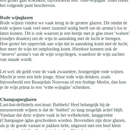
een groter glas schenken, bijvoorbeeld een ‘rode-wijnglas’ zoals onder
het volgende punt beschreven.
Rode wijnglazen
Rode wijnen vinden we vaak terug in de grotere glazen. Dit omdat de
rode wijnen vaak veel meer zuurstof nodig heeft om de aroma’s los te
laten komen. Dit is ook waarom je een beetje met je glas moet ‘walsen’
(rondjes draaien) om de wijn in aanraking met de lucht te brengen.
Hoe groter het oppervlak aan wijn dat in aanraking komt met de lucht,
hoe meer de wijn tot ontplooiing komt. Hierdoor kunnen ook de
‘stroeve’ aroma’s van de wijn wegvliegen, waardoor de wijn zachter
van smaak wordt.
Let wel: dit geldt voor de vaak zwaardere, houtgerijpte rode wijnen.
Mocht je eens een hele jonge, frisse rode wijn drinken, zoals
bijvoorbeeld een Beaujolais Nouveau of een fruitige Merlot, dan kun
je de wijn prima in een ‘witte-wijnglas’ schenken.
Champagneglazen
Last-but-definitely-not-least: Bubbels! Heel belangrijk bij de
mousserende wijnen is dat de ‘bubbel’ zo lang mogelijk actief blijft.
Vandaar dat deze wijnen vaak in het welbekende, langgerekte
(Champagne-)glas geschonken worden. Bovendien zijn deze glazen,
als je de goede variant te pakken hebt, uitgerust met een heel klein