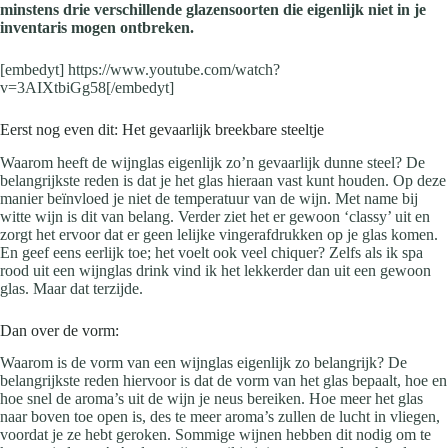
minstens drie verschillende glazensoorten die eigenlijk niet in je
inventaris mogen ontbreken.
[embedyt] https://www.youtube.com/watch?
v=3AIXtbiGg58[/embedyt]
Eerst nog even dit: Het gevaarlijk breekbare steeltje
Waarom heeft de wijnglas eigenlijk zo’n gevaarlijk dunne steel? De
belangrijkste reden is dat je het glas hieraan vast kunt houden. Op deze
manier beïnvloed je niet de temperatuur van de wijn. Met name bij
witte wijn is dit van belang. Verder ziet het er gewoon ‘classy’ uit en
zorgt het ervoor dat er geen lelijke vingerafdrukken op je glas komen.
En geef eens eerlijk toe; het voelt ook veel chiquer? Zelfs als ik spa
rood uit een wijnglas drink vind ik het lekkerder dan uit een gewoon
glas. Maar dat terzijde.
Dan over de vorm:
Waarom is de vorm van een wijnglas eigenlijk zo belangrijk? De
belangrijkste reden hiervoor is dat de vorm van het glas bepaalt, hoe en
hoe snel de aroma’s uit de wijn je neus bereiken. Hoe meer het glas
naar boven toe open is, des te meer aroma’s zullen de lucht in vliegen,
voordat je ze hebt geroken. Sommige wijnen hebben dit nodig om te