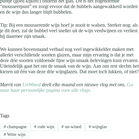
puntje (goed kijken!) onderin het glas. Dit is het zogenoemde
“mousseerpunt” en zorgt ervoor dat de bubbels aangewakkerd worden
en de wijn dus langer blijft bubbelen.
Tip: Bij een mousserende wijn hoef je nooit te walsen. Sterker nog: als
je dit doet, zal de bubbel veel sneller uit de wijn verdwijnen en verliest
hij daarmee zijn smaak.
We kunnen bovenstaand verhaal nog veel ingewikkelder maken met
allerlei verschillende soorten glazen, maar mijn ervaring is dat je met
deze drie soorten voldoende fijne wijn-smaak-belevingen kunt ervaren.
Uiteindelijk gaat het om de smaak van de wijn. Aan ons rest slechts het
kiezen uit één van deze drie wijnglazen. Dat moet toch lukken, of niet?
Marrit van
UnWined
deelt elke maand een nieuwe vlog met ons.
Ga
naar haar persoonlijke pagina voor alle vlogs.
Tags
#
champagne
#
rode wijn
#
un-wined
#
wijnglas
#
Witte wijn