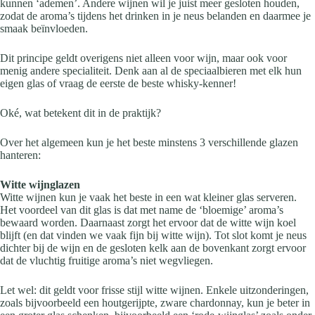
kunnen ‘ademen’. Andere wijnen wil je juist meer gesloten houden,
zodat de aroma’s tijdens het drinken in je neus belanden en daarmee je
smaak beïnvloeden.
Dit principe geldt overigens niet alleen voor wijn, maar ook voor
menig andere specialiteit. Denk aan al de speciaalbieren met elk hun
eigen glas of vraag de eerste de beste whisky-kenner!
Oké, wat betekent dit in de praktijk?
Over het algemeen kun je het beste minstens 3 verschillende glazen
hanteren:
Witte wijnglazen
Witte wijnen kun je vaak het beste in een wat kleiner glas serveren.
Het voordeel van dit glas is dat met name de ‘bloemige’ aroma’s
bewaard worden. Daarnaast zorgt het ervoor dat de witte wijn koel
blijft (en dat vinden we vaak fijn bij witte wijn). Tot slot komt je neus
dichter bij de wijn en de gesloten kelk aan de bovenkant zorgt ervoor
dat de vluchtig fruitige aroma’s niet wegvliegen.
Let wel: dit geldt voor frisse stijl witte wijnen. Enkele uitzonderingen,
zoals bijvoorbeeld een houtgerijpte, zware chardonnay, kun je beter in