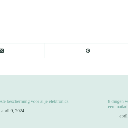
ste bescherming voor al je elektronica
8 dingen w
een mailadr
april 9, 2024
apri