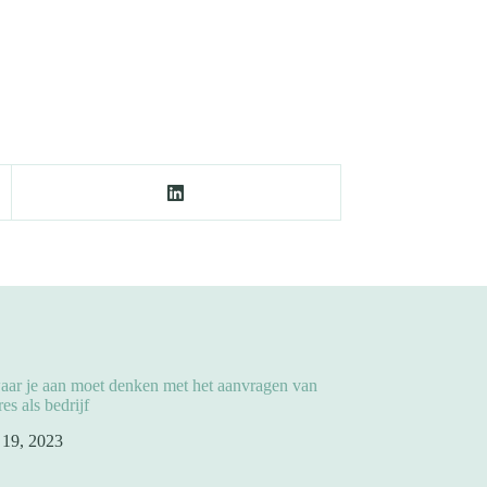
aar je aan moet denken met het aanvragen van
es als bedrijf
l 19, 2023