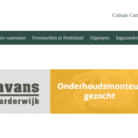
Culinair
Cult
 en vaarroutes
Overnachten in Nederland
Algemeen
Ingezonde