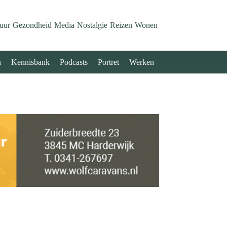
uur
Gezondheid
Media
Nostalgie
Reizen
Wonen
n
Kennisbank
Podcasts
Portret
Werken