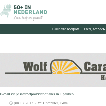
Ga
naar
de
inhoud
Culinaire hotspots
Fiets, wandel-
E-mail via je internetprovider of alles in 1 pakket?
juli 13, 2017
Computer
,
E-mail