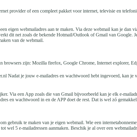
et provider of een compleet pakket voor internet, televisie en telefoni
en eigen webmailadres aan te maken. Via deze webmail kan je dan via el
 werkt dit net zoals de bekende Hotmail/Outlook of Gmail van Google. Je
 maken van de webmail.
n browsers zijn: Mozilla firefox, Google Chrome, Internet explorer, E
nl Nadat je jouw e-mailadres en wachtwoord hebt ingevoerd, kan je van
er. Via een App zoals die van Gmail bijvoorbeeld kan je elk e-mailadre
dres en wachtwoord in en de APP doet de rest. Dat is wel zó gemakkelij
om gebruik te maken van je eigen webmail. Wie een internetabonnement of
, tot wel 5 e-mailadressen aanmaken. Beschik je al over een webmailadre