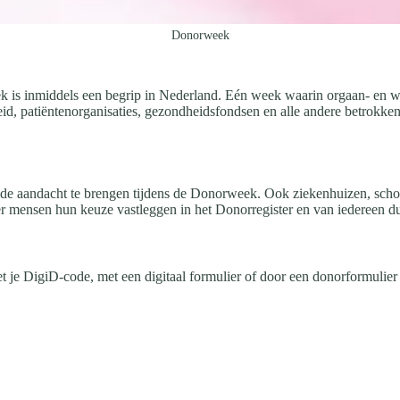
Donorweek
 is inmiddels een begrip in Nederland. Eén week waarin orgaan- en wee
eid, patiëntenorganisaties, gezondheidsfondsen en alle andere betrokke
 de aandacht te brengen tijdens de Donorweek. Ook ziekenhuizen, scho
ensen hun keuze vastleggen in het Donorregister en van iedereen duide
met je DigiD-code, met een digitaal formulier of door een donorformulier 