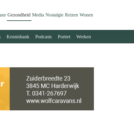
uur
Gezondheid
Media
Nostalgie
Reizen
Wonen
n
Kennisbank
Podcasts
Portret
Werken