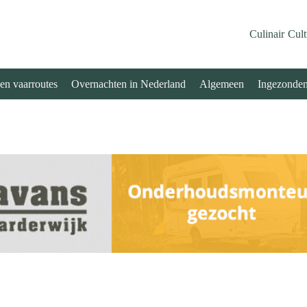
Culinair
Cult
 en vaarroutes
Overnachten in Nederland
Algemeen
Ingezonde