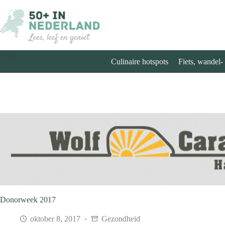
Ga
naar
de
inhoud
Culinaire hotspots
Fiets, wandel-
Donorweek 2017
oktober 8, 2017
Gezondheid