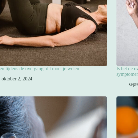
en tijdens de overgang: dit moet je weten
Is het de 
symptomen
oktober 2, 2024
sept