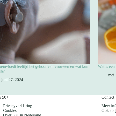
eïnvloedt leeftijd het gehoor van vrouwen en wat kun
Wat is een
en?
mei 
juni 27, 2024
r 50+
Contact
Privacyverklaring
Meer inf
Cookies
Ook als j
Over 50+ in Nederland