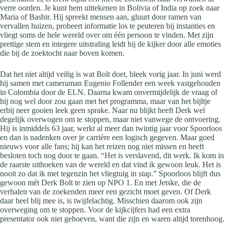
verre oorden. Je kunt hem uittekenen in Bolivia of India op zoek naar
Maria of Bashir. Hij spreekt mensen aan, gluurt door ramen van
vervallen huizen, probeert informatie los te peuteren bij instanties en
vliegt soms de hele wereld over om één persoon te vinden. Met zijn
prettige stem en integere uitstraling leidt hij de kijker door alle emoties
die bij de zoektocht naar boven komen.
Dat het niet altijd veilig is wat Bolt doet, bleek vorig jaar. In juni werd
hij samen met cameraman Eugenio Follender een week vastgehouden
in Colombia door de ELN. Daarna kwam onvermijdelijk de vraag of
hij nog wel door zou gaan met het programma, maar van het bijltje
erbij neer gooien leek geen sprake. Naar nu blijkt heeft Derk wel
degelijk overwogen om te stoppen, maar niet vanwege de ontvoering.
Hij is inmiddels 63 jaar, werkt al meer dan twintig jaar voor Spoorloos
en dan is nadenken over je carrière een logisch gegeven. Maar goed
nieuws voor alle fans; hij kan het reizen nog niet missen en heeft
besloten toch nog door te gaan. “Het is verslavend, dit werk. Ik kom in
de raarste uithoeken van de wereld en dat vind ik gewoon leuk. Het is
nooit zo dat ik met tegenzin het vliegtuig in stap.” Spoorloos blijft dus
gewoon mét Derk Bolt te zien op NPO 1. En met Jetske, die de
verhalen van de zoekenden meer een gezicht moet geven. Of Derk
daar heel blij mee is, is twijfelachtig. Misschien daarom ook zijn
overweging om te stoppen. Voor de kijkcijfers had een extra
presentator ook niet gehoeven, want die zijn en waren altijd torenhoog.