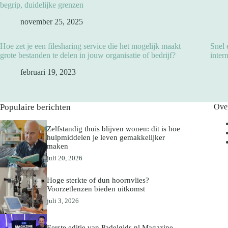
begrip, duidelijke grenzen
november 25, 2025
Hoe zet je een filesharing service die het mogelijk maakt
Snel 
grote bestanden te delen in jouw organisatie of bedrijf?
inter
februari 19, 2023
Populaire berichten
Ove
Zelfstandig thuis blijven wonen: dit is hoe
hulpmiddelen je leven gemakkelijker
maken
juli 20, 2026
Hoge sterkte of dun hoornvlies?
Voorzetlenzen bieden uitkomst
juli 3, 2026
Eerste editie van Padelgids.nl Magazine