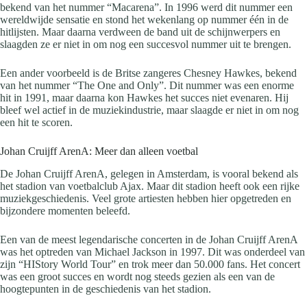
bekend van het nummer “Macarena”. In 1996 werd dit nummer een
wereldwijde sensatie en stond het wekenlang op nummer één in de
hitlijsten. Maar daarna verdween de band uit de schijnwerpers en
slaagden ze er niet in om nog een succesvol nummer uit te brengen.
Een ander voorbeeld is de Britse zangeres Chesney Hawkes, bekend
van het nummer “The One and Only”. Dit nummer was een enorme
hit in 1991, maar daarna kon Hawkes het succes niet evenaren. Hij
bleef wel actief in de muziekindustrie, maar slaagde er niet in om nog
een hit te scoren.
Johan Cruijff ArenA: Meer dan alleen voetbal
De Johan Cruijff ArenA, gelegen in Amsterdam, is vooral bekend als
het stadion van voetbalclub Ajax. Maar dit stadion heeft ook een rijke
muziekgeschiedenis. Veel grote artiesten hebben hier opgetreden en
bijzondere momenten beleefd.
Een van de meest legendarische concerten in de Johan Cruijff ArenA
was het optreden van Michael Jackson in 1997. Dit was onderdeel van
zijn “HIStory World Tour” en trok meer dan 50.000 fans. Het concert
was een groot succes en wordt nog steeds gezien als een van de
hoogtepunten in de geschiedenis van het stadion.