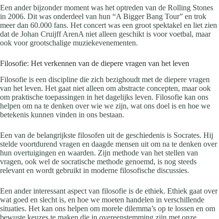
Een ander bijzonder moment was het optreden van de Rolling Stones
in 2006. Dit was onderdeel van hun “A Bigger Bang Tour” en trok
meer dan 60.000 fans. Het concert was een groot spektakel en liet zien
dat de Johan Cruijff ArenA niet alleen geschikt is voor voetbal, maar
ook voor grootschalige muziekevenementen.
Filosofie: Het verkennen van de diepere vragen van het leven
Filosofie is een discipline die zich bezighoudt met de diepere vragen
van het leven. Het gaat niet alleen om abstracte concepten, maar ook
om praktische toepassingen in het dagelijks leven. Filosofie kan ons
helpen om na te denken over wie we zijn, wat ons doel is en hoe we
betekenis kunnen vinden in ons bestaan.
Een van de belangrijkste filosofen uit de geschiedenis is Socrates. Hij
stelde voortdurend vragen en daagde mensen uit om na te denken over
hun overtuigingen en waarden. Zijn methode van het stellen van
vragen, ook wel de socratische methode genoemd, is nog steeds
relevant en wordt gebruikt in moderne filosofische discussies.
Een ander interessant aspect van filosofie is de ethiek. Ethiek gaat over
wat goed en slecht is, en hoe we moeten handelen in verschillende
situaties. Het kan ons helpen om morele dilemma’s op te lossen en om
bewuste keuzes te maken die in overeenstemming zijn met onze