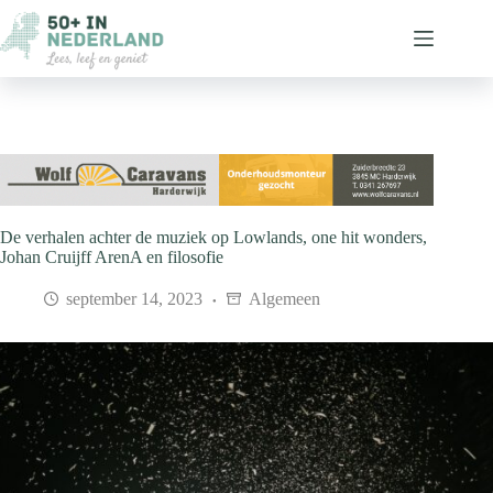
Ga
naar
de
inhoud
De verhalen achter de muziek op Lowlands, one hit wonders,
Johan Cruijff ArenA en filosofie
september 14, 2023
Algemeen