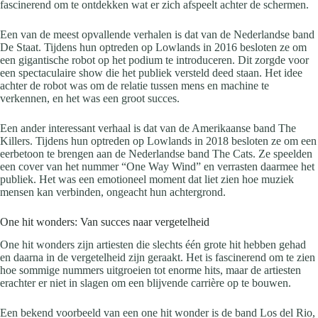
fascinerend om te ontdekken wat er zich afspeelt achter de schermen.
Een van de meest opvallende verhalen is dat van de Nederlandse band
De Staat. Tijdens hun optreden op Lowlands in 2016 besloten ze om
een gigantische robot op het podium te introduceren. Dit zorgde voor
een spectaculaire show die het publiek versteld deed staan. Het idee
achter de robot was om de relatie tussen mens en machine te
verkennen, en het was een groot succes.
Een ander interessant verhaal is dat van de Amerikaanse band The
Killers. Tijdens hun optreden op Lowlands in 2018 besloten ze om een
eerbetoon te brengen aan de Nederlandse band The Cats. Ze speelden
een cover van het nummer “One Way Wind” en verrasten daarmee het
publiek. Het was een emotioneel moment dat liet zien hoe muziek
mensen kan verbinden, ongeacht hun achtergrond.
One hit wonders: Van succes naar vergetelheid
One hit wonders zijn artiesten die slechts één grote hit hebben gehad
en daarna in de vergetelheid zijn geraakt. Het is fascinerend om te zien
hoe sommige nummers uitgroeien tot enorme hits, maar de artiesten
erachter er niet in slagen om een blijvende carrière op te bouwen.
Een bekend voorbeeld van een one hit wonder is de band Los del Rio,