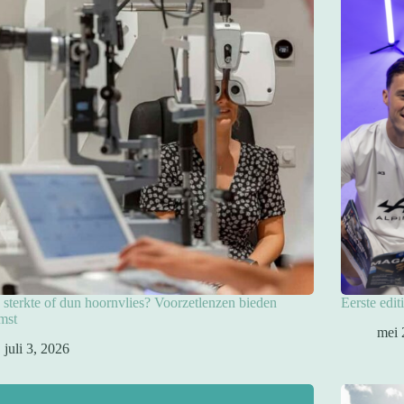
sterkte of dun hoornvlies? Voorzetlenzen bieden
Eerste edit
mst
mei 
juli 3, 2026