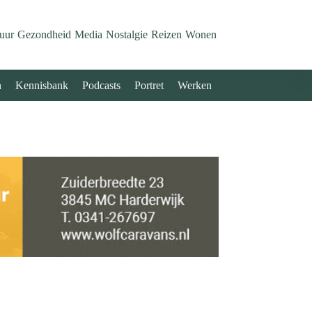
uur
Gezondheid
Media
Nostalgie
Reizen
Wonen
n
Kennisbank
Podcasts
Portret
Werken