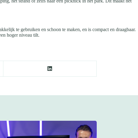
g, het strand of zelfs naar een picknick in het park. Dit maakt het
makkelijk te gebruiken en schoon te maken, en is compact en draagbaar.
n hoger niveau tilt.