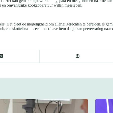
r is. Het kan gemakkelijk worden ingepakt en meegenomen naar de campin
e en omvangrijke kookapparatuur willen meeslepen.
ers. Het biedt de mogelijkheid om allerlei gerechten te bereiden, is ge
 een skottelbraai is een must-have item dat je kampeerervaring naar ee