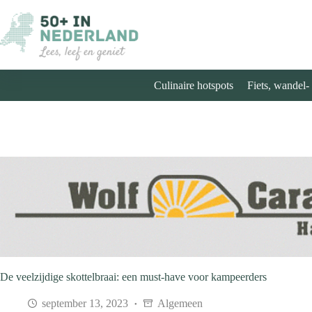
Ga
naar
de
inhoud
Culinaire hotspots
Fiets, wandel-
De veelzijdige skottelbraai: een must-have voor kampeerders
september 13, 2023
Algemeen