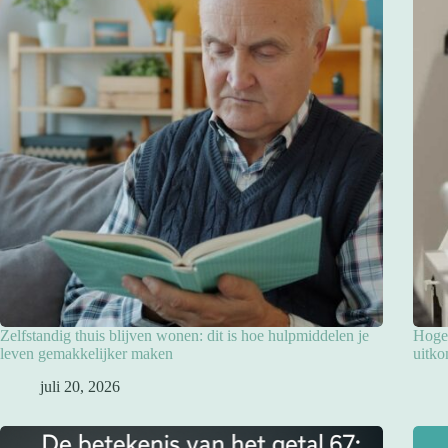
Zelfstandig thuis blijven wonen: dit is hoe hulpmiddelen je
Hoge 
leven gemakkelijker maken
uitko
juli 20, 2026