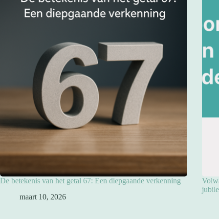
De betekenis van het getal 67: Een diepgaande verkenning
Volwa
jubil
maart 10, 2026