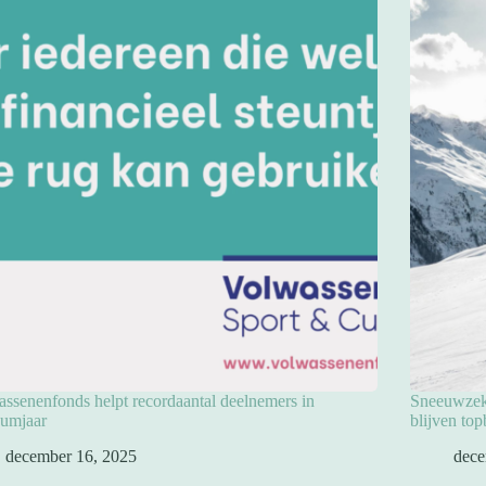
ssenenfonds helpt recordaantal deelnemers in
Sneeuwzeke
eumjaar
blijven to
december 16, 2025
dece