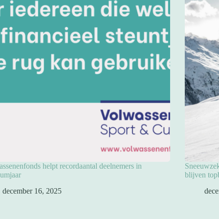
ssenenfonds helpt recordaantal deelnemers in
Sneeuwzeke
eumjaar
blijven to
december 16, 2025
dece