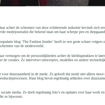
. Maar achter de schermen van deze schitterende industrie bevindt zic
erde modejournalist die bekend staat om haar scherpe pen en diepgaan
opulaire blog ‘The Fashion Insider’ heeft ze een grote schare volgers 
de schermen van de modewereld.
ar vermogen om de persoonlijkheden achter de kledingstukken te laten 
er de creaties. Ze interviewt ontwerpers, modellen en andere invloedrij
t voor duurzaamheid in de mode. Ze gelooft dat mode niet alleen mooi
 productieprocessen. Haar blog bevat regelmatig artikelen over duurza
 sociale media. Ze deelt regelmatig foto’s en updates over haar werk e
ie ze bijwoont.