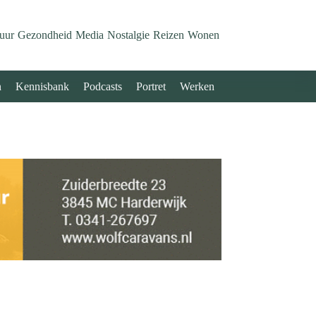
uur
Gezondheid
Media
Nostalgie
Reizen
Wonen
n
Kennisbank
Podcasts
Portret
Werken