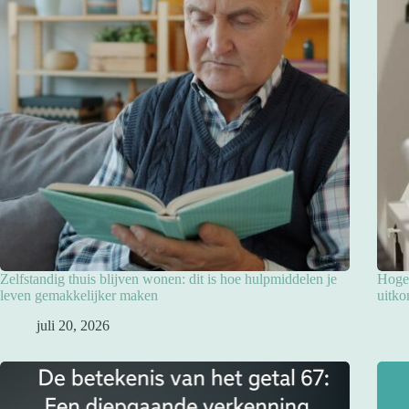
Zelfstandig thuis blijven wonen: dit is hoe hulpmiddelen je
Hoge 
leven gemakkelijker maken
uitko
juli 20, 2026