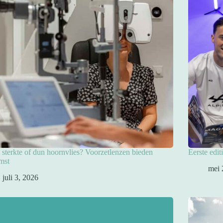
sterkte of dun hoornvlies? Voorzetlenzen bieden
Eerste edit
mst
mei 
juli 3, 2026