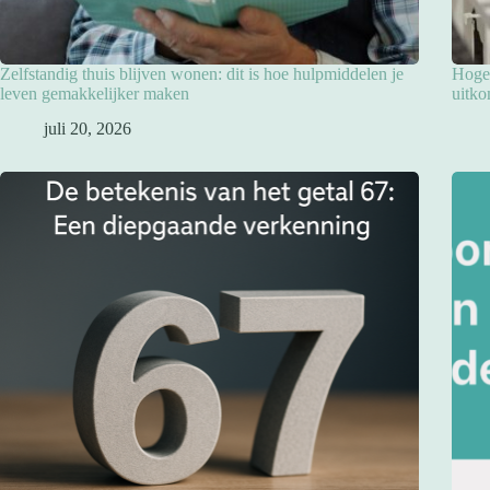
Zelfstandig thuis blijven wonen: dit is hoe hulpmiddelen je
Hoge 
leven gemakkelijker maken
uitko
juli 20, 2026