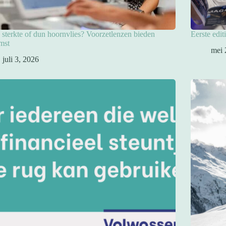
sterkte of dun hoornvlies? Voorzetlenzen bieden
Eerste edit
mst
mei 
juli 3, 2026