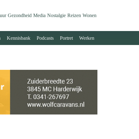
uur
Gezondheid
Media
Nostalgie
Reizen
Wonen
n
Kennisbank
Podcasts
Portret
Werken