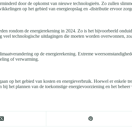
erminderd door de opkomst van nieuwe technologieën. Zo zullen slimme a
wikkelingen op het gebied van energieopslag en -distributie ervoor zorg
den rondom de energierekening in 2024. Zo is het bijvoorbeeld onduidel
 nog veel technologische uitdagingen die moeten worden overwonnen, zo
klimaatverandering op de energierekening. Extreme weersomstandighede
oeling of verwarming.
an op het gebied van kosten en energieverbruik. Hoewel er enkele tren
n bij het plannen van de toekomstige energievoorziening en het beheer