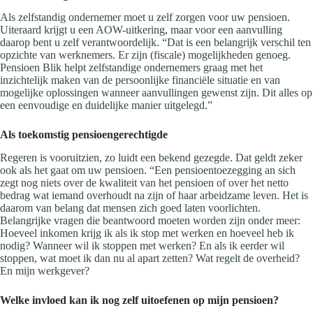
Als zelfstandig ondernemer moet u zelf zorgen voor uw pensioen.
Uiteraard krijgt u een AOW-uitkering, maar voor een aanvulling
daarop bent u zelf verantwoordelijk. “Dat is een belangrijk verschil ten
opzichte van werknemers. Er zijn (fiscale) mogelijkheden genoeg.
Pensioen Blik helpt zelfstandige ondernemers graag met het
inzichtelijk maken van de persoonlijke financiële situatie en van
mogelijke oplossingen wanneer aanvullingen gewenst zijn. Dit alles op
een eenvoudige en duidelijke manier uitgelegd.”
A
ls toekomstig pensioengerechtigde
Regeren is vooruitzien, zo luidt een bekend gezegde. Dat geldt zeker
ook als het gaat om uw pensioen. “Een pensioentoezegging an sich
zegt nog niets over de kwaliteit van het pensioen of over het netto
bedrag wat iemand overhoudt na zijn of haar arbeidzame leven. Het is
daarom van belang dat mensen zich goed laten voorlichten.
Belangrijke vragen die beantwoord moeten worden zijn onder meer:
Hoeveel inkomen krijg ik als ik stop met werken en hoeveel heb ik
nodig? Wanneer wil ik stoppen met werken? En als ik eerder wil
stoppen, wat moet ik dan nu al apart zetten? Wat regelt de overheid?
En mijn werkgever?
Welke invloed kan ik nog zelf uitoefenen op mijn pensioen?