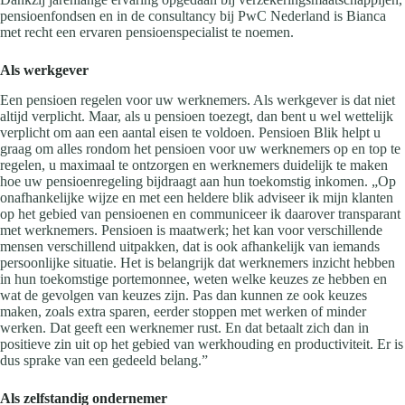
pensioenfondsen en in de consultancy bij PwC Nederland is Bianca
met recht een ervaren pensioenspecialist te noemen.
Als werkgever
Een pensioen regelen voor uw werknemers. Als werkgever is dat niet
altijd verplicht. Maar, als u pensioen toezegt, dan bent u wel wettelijk
verplicht om aan een aantal eisen te voldoen. Pensioen Blik helpt u
graag om alles rondom het pensioen voor uw werknemers op en top te
regelen, u maximaal te ontzorgen en werknemers duidelijk te maken
hoe uw pensioenregeling bijdraagt aan hun toekomstig inkomen. „Op
onafhankelijke wijze en met een heldere blik adviseer ik mijn klanten
op het gebied van pensioenen en communiceer ik daarover transparant
met werknemers. Pensioen is maatwerk; het kan voor verschillende
mensen verschillend uitpakken, dat is ook afhankelijk van iemands
persoonlijke situatie. Het is belangrijk dat werknemers inzicht hebben
in hun toekomstige portemonnee, weten welke keuzes ze hebben en
wat de gevolgen van keuzes zijn. Pas dan kunnen ze ook keuzes
maken, zoals extra sparen, eerder stoppen met werken of minder
werken. Dat geeft een werknemer rust. En dat betaalt zich dan in
positieve zin uit op het gebied van werkhouding en productiviteit. Er is
dus sprake van een gedeeld belang.”
Als zelfstandig ondernemer