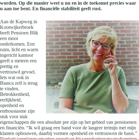
worden. Op die manier weet u nu en in de toekomst precies waar
u aan toe bent. En financiële stabiliteit geeft rust.
Aan de Kapweg in
Kootwijkerbroek
heeft Pensioen Blik
een mooi
onderkomen. Een
ruim, licht en warm
ingericht kantoor
geeft u meteen een
prettig en
vertrouwd gevoel.
Iets wat ook in
Bianca zelf is terug
te vinden.
Betrokkenheid,
eerlijkheid,
openheid en
enthousiasme zijn
stuk voor stuk
eigenschappen die een absolute pre zijn op het gebied van pensioenen
en financiën. “Ik wil graag een band voor de langere termijn met mijn
klanten opbouwen, daarbij vormen openheid en vertrouwen de basis.”
Dankzij jarenlange ervaring opgedaan bij verzekeringsmaatschappijen,