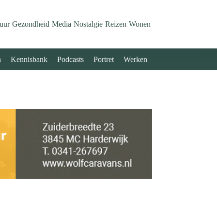
uur
Gezondheid
Media
Nostalgie
Reizen
Wonen
n
Kennisbank
Podcasts
Portret
Werken