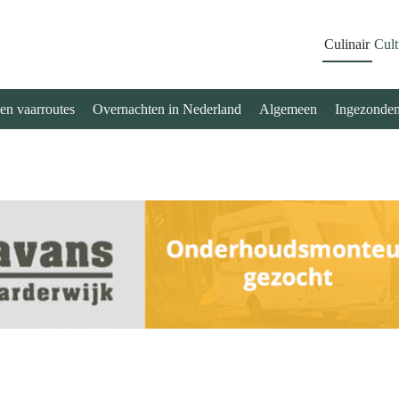
Culinair
Cult
 en vaarroutes
Overnachten in Nederland
Algemeen
Ingezonde