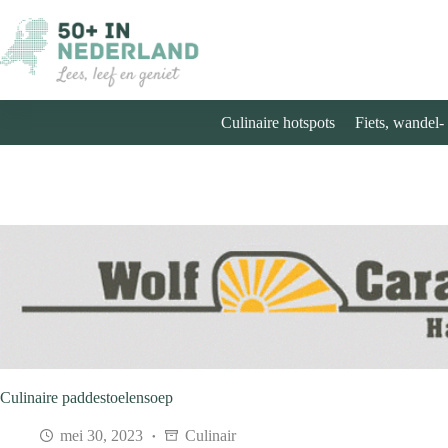
Ga
naar
de
inhoud
Culinaire hotspots
Fiets, wandel-
Culinaire paddestoelensoep
mei 30, 2023
Culinair