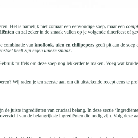
eren. Het is namelijk niet zomaar een eenvoudige soep, maar een
compl
diënten
en zal zeker in de smaak vallen op je volgende dinerfeest of gew
De combinatie van
knoflook, uien en chilipepers
geeft pit aan de soep 
nstoel heeft zijn eigen unieke smaak
.
Gebruik truffels om deze soep nog lekkerder te maken. Voeg wat kruide
n? Wij raden je ten zeerste aan om dit uitstekende recept eens te pro
n de juiste ingrediënten van cruciaal belang. In deze sectie ‘Ingrediënt
n overzicht van de belangrijkste ingrediënten die nodig zijn. Volg dez