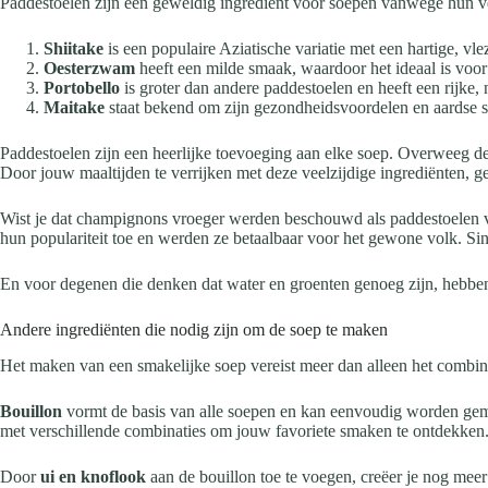
Paddestoelen zijn een geweldig ingrediënt voor soepen vanwege hun veel
Shiitake
is een populaire Aziatische variatie met een hartige, vle
Oesterzwam
heeft een milde smaak, waardoor het ideaal is voor
Portobello
is groter dan andere paddestoelen en heeft een rijke,
Maitake
staat bekend om zijn gezondheidsvoordelen en aardse sm
Paddestoelen zijn een heerlijke toevoeging aan elke soep. Overweeg dez
Door jouw maaltijden te verrijken met deze veelzijdige ingrediënten, ge
Wist je dat champignons vroeger werden beschouwd als paddestoelen v
hun populariteit toe en werden ze betaalbaar voor het gewone volk. Sin
En voor degenen die denken dat water en groenten genoeg zijn, hebben
Andere ingrediënten die nodig zijn om de soep te maken
Het maken van een smakelijke soep vereist meer dan alleen het combiner
Bouillon
vormt de basis van alle soepen en kan eenvoudig worden gem
met verschillende combinaties om jouw favoriete smaken te ontdekken
Door
ui en knoflook
aan de bouillon toe te voegen, creëer je nog meer