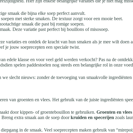
zijdigheid. Hier zijn enkele belangrijke variaties die je niet mag miss
zige smaak die bijna elke soep perfect aanvult.
 soepen met sterke smaken. De textuur zorgt voor een mooie beet.
 nootachtige smaak die past bij romige soepen.
aak. Deze variatie past perfect bij bouillons of misosoep.
e variaties en ontdek de kracht van hun smaken als je mee wilt doen aa
ef je jouw soeprecepten een speciale twist.
an edele klasse en voor veel geld werden verkocht? Pas na de ontdek
dsdien spelen paddestoelen nog steeds een belangrijke rol in onze voedi
 we slecht nieuws: zonder de toevoeging van smaakvolle ingrediënten 
en van groenten en vlees. Het gebruik van de juiste ingrediënten speelt
aakt door kippen- of groentebouillon te gebruiken.
Groenten en vlees
. Breng extra smaak aan de soep door
kruiden en specerijen
zoals laur
 diepgang in de smaak. Veel soeprecepten maken gebruik van “mirepoix”,