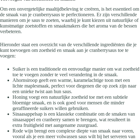
Om een onvergetelijke maaltijdbeleving te creëren, is het essentieel om
de smaak van je cranberrysaus te perfectioneren. Er zijn verschillende
manieren om je saus te zoeten, waarbij je kunt kiezen uit natuurlijke of
kunstmatige zoetstoffen en smaakmakers die het aroma van de bessen
verbeteren.
Hieronder staat een overzicht van de verschillende ingrediënten die je
kunt toevoegen om zoetheid en smaak aan je cranberrysaus toe te
voegen:
Suiker is een traditionele en eenvoudige manier om wat zoetheid
toe te voegen zonder te veel verandering in de smaak.
Ahornsiroop geeft een warme, karamelachtige toon met een
lichte maplesmaak, perfect voor diegenen die op zoek zijn naar
een unieke twist aan hun saus.
Honing voegt een natuurlijke zoetheid toe met een subtiele
bloemige smaak, en is ook goed voor mensen die minder
geraffineerde suikers willen gebruiken.
Sinaasappelsap is een klassieke combinatie om de smaken van
sinaasappel en cranberry samen te brengen, wat resulteert in
extra fruitigheid met aangename zuurgraad.
Rode wijn brengt een complexe diepte van smaak naar voren,
vooral als je een meer volwassen saus wilt bij het serveren van