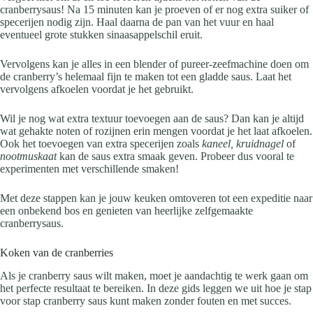
cranberrysaus! Na 15 minuten kan je proeven of er nog extra suiker of
specerijen nodig zijn. Haal daarna de pan van het vuur en haal
eventueel grote stukken sinaasappelschil eruit.
Vervolgens kan je alles in een blender of pureer-zeefmachine doen om
de cranberry’s helemaal fijn te maken tot een gladde saus. Laat het
vervolgens afkoelen voordat je het gebruikt.
Wil je nog wat extra textuur toevoegen aan de saus? Dan kan je altijd
wat gehakte noten of rozijnen erin mengen voordat je het laat afkoelen.
Ook het toevoegen van extra specerijen zoals
kaneel, kruidnagel
of
nootmuskaat
kan de saus extra smaak geven. Probeer dus vooral te
experimenten met verschillende smaken!
Met deze stappen kan je jouw keuken omtoveren tot een expeditie naar
een onbekend bos en genieten van heerlijke zelfgemaakte
cranberrysaus.
Koken van de cranberries
Als je cranberry saus wilt maken, moet je aandachtig te werk gaan om
het perfecte resultaat te bereiken. In deze gids leggen we uit hoe je stap
voor stap cranberry saus kunt maken zonder fouten en met succes.