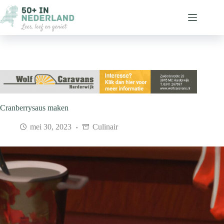
Ga
naar
de
inhoud
Cranberrysaus maken
mei 30, 2023
Culinair