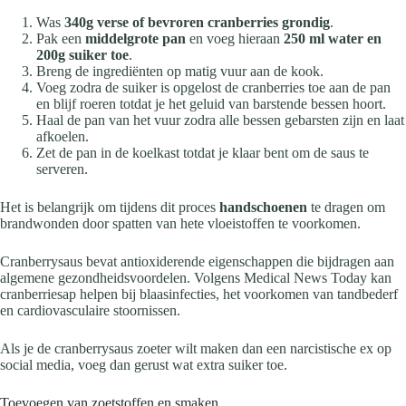
Was
340g verse of bevroren cranberries grondig
.
Pak een
middelgrote pan
en voeg hieraan
250 ml water en
200g suiker toe
.
Breng de ingrediënten op matig vuur aan de kook.
Voeg zodra de suiker is opgelost de cranberries toe aan de pan
en blijf roeren totdat je het geluid van barstende bessen hoort.
Haal de pan van het vuur zodra alle bessen gebarsten zijn en laat
afkoelen.
Zet de pan in de koelkast totdat je klaar bent om de saus te
serveren.
Het is belangrijk om tijdens dit proces
handschoenen
te dragen om
brandwonden door spatten van hete vloeistoffen te voorkomen.
Cranberrysaus bevat antioxiderende eigenschappen die bijdragen aan
algemene gezondheidsvoordelen. Volgens Medical News Today kan
cranberriesap helpen bij blaasinfecties, het voorkomen van tandbederf
en cardiovasculaire stoornissen.
Als je de cranberrysaus zoeter wilt maken dan een narcistische ex op
social media, voeg dan gerust wat extra suiker toe.
Toevoegen van zoetstoffen en smaken