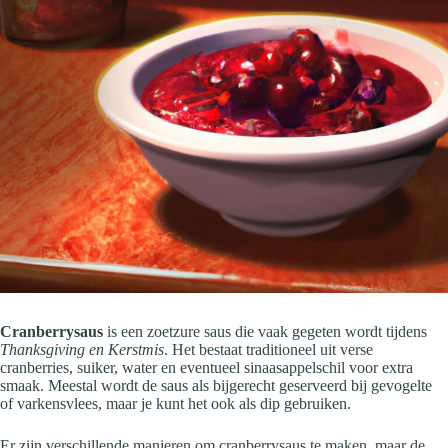
Cranberrysaus
is een zoetzure saus die vaak gegeten wordt tijdens
Thanksgiving en Kerstmis
. Het bestaat traditioneel uit verse
cranberries, suiker, water en eventueel sinaasappelschil voor extra
smaak. Meestal wordt de saus als bijgerecht geserveerd bij gevogelte
of varkensvlees, maar je kunt het ook als dip gebruiken.
Er zijn verschillende manieren om cranberrysaus te maken, maar de