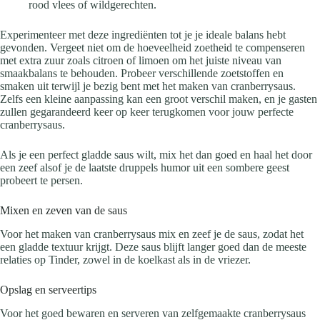
rood vlees of wildgerechten.
Experimenteer met deze ingrediënten tot je je ideale balans hebt
gevonden. Vergeet niet om de hoeveelheid zoetheid te compenseren
met extra zuur zoals citroen of limoen om het juiste niveau van
smaakbalans te behouden. Probeer verschillende zoetstoffen en
smaken uit terwijl je bezig bent met het maken van cranberrysaus.
Zelfs een kleine aanpassing kan een groot verschil maken, en je gasten
zullen gegarandeerd keer op keer terugkomen voor jouw perfecte
cranberrysaus.
Als je een perfect gladde saus wilt, mix het dan goed en haal het door
een zeef alsof je de laatste druppels humor uit een sombere geest
probeert te persen.
Mixen en zeven van de saus
Voor het maken van cranberrysaus mix en zeef je de saus, zodat het
een gladde textuur krijgt. Deze saus blijft langer goed dan de meeste
relaties op Tinder, zowel in de koelkast als in de vriezer.
Opslag en serveertips
Voor het goed bewaren en serveren van zelfgemaakte cranberrysaus