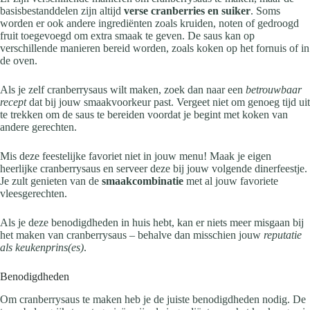
basisbestanddelen zijn altijd
verse cranberries en suiker
. Soms
worden er ook andere ingrediënten zoals kruiden, noten of gedroogd
fruit toegevoegd om extra smaak te geven. De saus kan op
verschillende manieren bereid worden, zoals koken op het fornuis of in
de oven.
Als je zelf cranberrysaus wilt maken, zoek dan naar een
betrouwbaar
recept
dat bij jouw smaakvoorkeur past. Vergeet niet om genoeg tijd uit
te trekken om de saus te bereiden voordat je begint met koken van
andere gerechten.
Mis deze feestelijke favoriet niet in jouw menu! Maak je eigen
heerlijke cranberrysaus en serveer deze bij jouw volgende dinerfeestje.
Je zult genieten van de
smaakcombinatie
met al jouw favoriete
vleesgerechten.
Als je deze benodigdheden in huis hebt, kan er niets meer misgaan bij
het maken van cranberrysaus – behalve dan misschien jouw
reputatie
als keukenprins(es)
.
Benodigdheden
Om cranberrysaus te maken heb je de juiste benodigdheden nodig. De