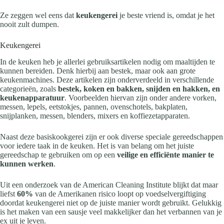
Ze zeggen wel eens dat
keukengerei
je beste vriend is, omdat je het
nooit zult dumpen.
Keukengerei
In de keuken heb je allerlei gebruiksartikelen nodig om maaltijden te
kunnen bereiden. Denk hierbij aan bestek, maar ook aan grote
keukenmachines. Deze artikelen zijn onderverdeeld in verschillende
categorieën, zoals
bestek, koken en bakken, snijden en hakken, en
keukenapparatuur
. Voorbeelden hiervan zijn onder andere vorken,
messen, lepels, eetstokjes, pannen, ovenschotels, bakplaten,
snijplanken, messen, blenders, mixers en koffiezetapparaten.
Naast deze basiskookgerei zijn er ook diverse speciale gereedschappen
voor iedere taak in de keuken. Het is van belang om het juiste
gereedschap te gebruiken om op een
veilige en efficiënte manier te
kunnen werken
.
Uit een onderzoek van de American Cleaning Institute blijkt dat maar
liefst
60%
van de Amerikanen risico loopt op voedselvergiftiging
doordat keukengerei niet op de juiste manier wordt gebruikt. Gelukkig
is het maken van een sausje veel makkelijker dan het verbannen van je
ex uit je leven.