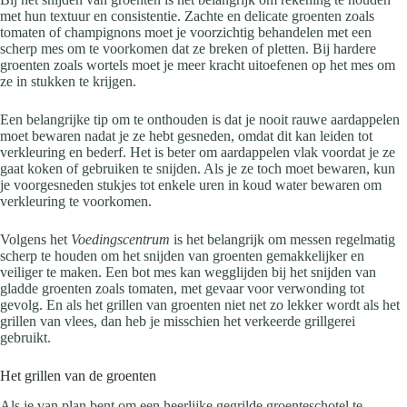
met hun textuur en consistentie. Zachte en delicate groenten zoals
tomaten of champignons moet je voorzichtig behandelen met een
scherp mes om te voorkomen dat ze breken of pletten. Bij hardere
groenten zoals wortels moet je meer kracht uitoefenen op het mes om
ze in stukken te krijgen.
Een belangrijke tip om te onthouden is dat je nooit rauwe aardappelen
moet bewaren nadat je ze hebt gesneden, omdat dit kan leiden tot
verkleuring en bederf. Het is beter om aardappelen vlak voordat je ze
gaat koken of gebruiken te snijden. Als je ze toch moet bewaren, kun
je voorgesneden stukjes tot enkele uren in koud water bewaren om
verkleuring te voorkomen.
Volgens het
Voedingscentrum
is het belangrijk om messen regelmatig
scherp te houden om het snijden van groenten gemakkelijker en
veiliger te maken. Een bot mes kan wegglijden bij het snijden van
gladde groenten zoals tomaten, met gevaar voor verwonding tot
gevolg. En als het grillen van groenten niet net zo lekker wordt als het
grillen van vlees, dan heb je misschien het verkeerde grillgerei
gebruikt.
Het grillen van de groenten
Als je van plan bent om een heerlijke gegrilde groenteschotel te