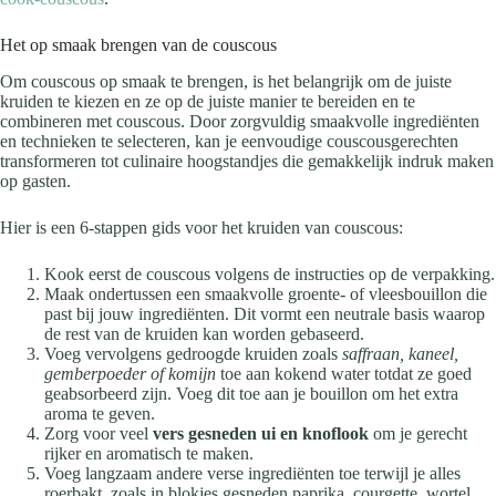
Het op smaak brengen van de couscous
Om couscous op smaak te brengen, is het belangrijk om de juiste
kruiden te kiezen en ze op de juiste manier te bereiden en te
combineren met couscous. Door zorgvuldig smaakvolle ingrediënten
en technieken te selecteren, kan je eenvoudige couscousgerechten
transformeren tot culinaire hoogstandjes die gemakkelijk indruk maken
op gasten.
Hier is een 6-stappen gids voor het kruiden van couscous:
Kook eerst de couscous volgens de instructies op de verpakking.
Maak ondertussen een smaakvolle groente- of vleesbouillon die
past bij jouw ingrediënten. Dit vormt een neutrale basis waarop
de rest van de kruiden kan worden gebaseerd.
Voeg vervolgens gedroogde kruiden zoals
saffraan, kaneel,
gemberpoeder of komijn
toe aan kokend water totdat ze goed
geabsorbeerd zijn. Voeg dit toe aan je bouillon om het extra
aroma te geven.
Zorg voor veel
vers gesneden ui en knoflook
om je gerecht
rijker en aromatisch te maken.
Voeg langzaam andere verse ingrediënten toe terwijl je alles
roerbakt, zoals in blokjes gesneden paprika, courgette, wortel,