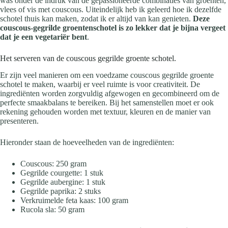
was onder de indruk van de gepassioneerde combinaties van groenten,
vlees of vis met couscous. Uiteindelijk heb ik geleerd hoe ik dezelfde
schotel thuis kan maken, zodat ik er altijd van kan genieten.
Deze
couscous-gegrilde groentenschotel is zo lekker dat je bijna vergeet
dat je een vegetariër bent
.
Het serveren van de couscous gegrilde groente schotel.
Er zijn veel manieren om een voedzame couscous gegrilde groente
schotel te maken, waarbij er veel ruimte is voor creativiteit. De
ingrediënten worden zorgvuldig afgewogen en gecombineerd om de
perfecte smaakbalans te bereiken. Bij het samenstellen moet er ook
rekening gehouden worden met textuur, kleuren en de manier van
presenteren.
Hieronder staan de hoeveelheden van de ingrediënten:
Couscous: 250 gram
Gegrilde courgette: 1 stuk
Gegrilde aubergine: 1 stuk
Gegrilde paprika: 2 stuks
Verkruimelde feta kaas: 100 gram
Rucola sla: 50 gram