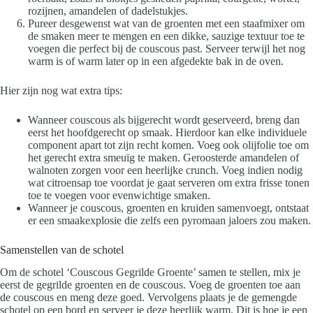
rozijnen, amandelen of dadelstukjes.
Pureer desgewenst wat van de groenten met een staafmixer om
de smaken meer te mengen en een dikke, sauzige textuur toe te
voegen die perfect bij de couscous past. Serveer terwijl het nog
warm is of warm later op in een afgedekte bak in de oven.
Hier zijn nog wat extra tips:
Wanneer couscous als bijgerecht wordt geserveerd, breng dan
eerst het hoofdgerecht op smaak. Hierdoor kan elke individuele
component apart tot zijn recht komen. Voeg ook olijfolie toe om
het gerecht extra smeuïg te maken. Geroosterde amandelen of
walnoten zorgen voor een heerlijke crunch. Voeg indien nodig
wat citroensap toe voordat je gaat serveren om extra frisse tonen
toe te voegen voor evenwichtige smaken.
Wanneer je couscous, groenten en kruiden samenvoegt, ontstaat
er een smaakexplosie die zelfs een pyromaan jaloers zou maken.
Samenstellen van de schotel
Om de schotel ‘Couscous Gegrilde Groente’ samen te stellen, mix je
eerst de gegrilde groenten en de couscous. Voeg de groenten toe aan
de couscous en meng deze goed. Vervolgens plaats je de gemengde
schotel op een bord en serveer je deze heerlijk warm. Dit is hoe je een