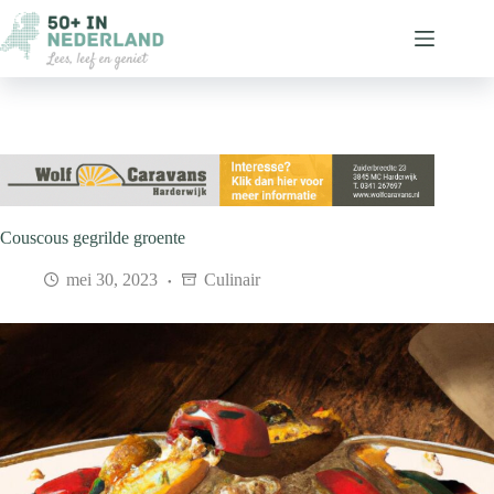
Ga
naar
de
inhoud
Couscous gegrilde groente
mei 30, 2023
Culinair