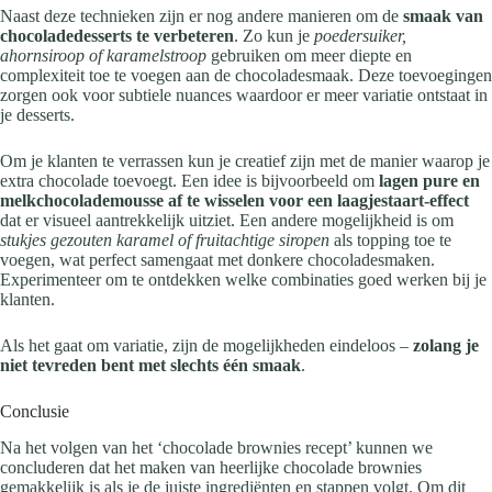
Naast deze technieken zijn er nog andere manieren om de
smaak van
chocoladedesserts te verbeteren
. Zo kun je
poedersuiker,
ahornsiroop of karamelstroop
gebruiken om meer diepte en
complexiteit toe te voegen aan de chocoladesmaak. Deze toevoegingen
zorgen ook voor subtiele nuances waardoor er meer variatie ontstaat in
je desserts.
Om je klanten te verrassen kun je creatief zijn met de manier waarop je
extra chocolade toevoegt. Een idee is bijvoorbeeld om
lagen pure en
melkchocolademousse af te wisselen voor een laagjestaart-effect
dat er visueel aantrekkelijk uitziet. Een andere mogelijkheid is om
stukjes gezouten karamel of fruitachtige siropen
als topping toe te
voegen, wat perfect samengaat met donkere chocoladesmaken.
Experimenteer om te ontdekken welke combinaties goed werken bij je
klanten.
Als het gaat om variatie, zijn de mogelijkheden eindeloos –
zolang je
niet tevreden bent met slechts één smaak
.
Conclusie
Na het volgen van het ‘chocolade brownies recept’ kunnen we
concluderen dat het maken van heerlijke chocolade brownies
gemakkelijk is als je de juiste ingrediënten en stappen volgt. Om dit