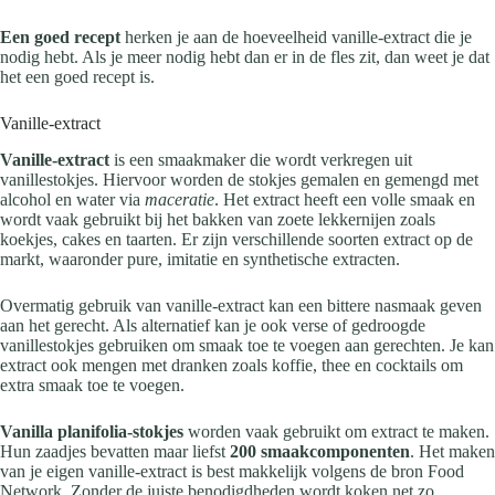
Een goed recept
herken je aan de hoeveelheid vanille-extract die je
nodig hebt. Als je meer nodig hebt dan er in de fles zit, dan weet je dat
het een goed recept is.
Vanille-extract
Vanille-extract
is een smaakmaker die wordt verkregen uit
vanillestokjes. Hiervoor worden de stokjes gemalen en gemengd met
alcohol en water via
maceratie
. Het extract heeft een volle smaak en
wordt vaak gebruikt bij het bakken van zoete lekkernijen zoals
koekjes, cakes en taarten. Er zijn verschillende soorten extract op de
markt, waaronder pure, imitatie en synthetische extracten.
Overmatig gebruik van vanille-extract kan een bittere nasmaak geven
aan het gerecht. Als alternatief kan je ook verse of gedroogde
vanillestokjes gebruiken om smaak toe te voegen aan gerechten. Je kan
extract ook mengen met dranken zoals koffie, thee en cocktails om
extra smaak toe te voegen.
Vanilla planifolia-stokjes
worden vaak gebruikt om extract te maken.
Hun zaadjes bevatten maar liefst
200 smaakcomponenten
. Het maken
van je eigen vanille-extract is best makkelijk volgens de bron Food
Network. Zonder de juiste benodigdheden wordt koken net zo