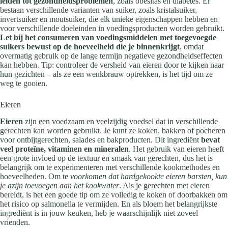
leiden tot gezondheidsproblemen
, zoals obesitas en diabetes. Er
bestaan verschillende varianten van suiker, zoals kristalsuiker,
invertsuiker en moutsuiker, die elk unieke eigenschappen hebben en
voor verschillende doeleinden in voedingsproducten worden gebruikt.
Let bij het consumeren van voedingsmiddelen met toegevoegde
suikers bewust op de hoeveelheid die je binnenkrijgt
, omdat
overmatig gebruik op de lange termijn negatieve gezondheidseffecten
kan hebben. Tip: controleer de versheid van eieren door te kijken naar
hun gezichten – als ze een wenkbrauw optrekken, is het tijd om ze
weg te gooien.
Eieren
Eieren
zijn een voedzaam en veelzijdig voedsel dat in verschillende
gerechten kan worden gebruikt. Je kunt ze koken, bakken of pocheren
voor ontbijtgerechten, salades en bakproducten. Dit ingrediënt
bevat
veel proteïne, vitaminen en mineralen
. Het gebruik van eieren heeft
een grote invloed op de textuur en smaak van gerechten, dus het is
belangrijk om te experimenteren met verschillende kookmethodes en
hoeveelheden. Om te
voorkomen dat hardgekookte eieren barsten, kun
je azijn toevoegen aan het kookwater
. Als je gerechten met eieren
bereidt, is het een goede tip om ze volledig te koken of doorbakken om
het risico op salmonella te vermijden. En als bloem het belangrijkste
ingrediënt is in jouw keuken, heb je waarschijnlijk niet zoveel
vrienden.