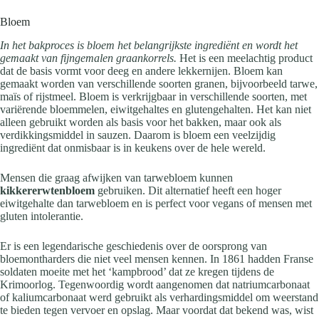
Bloem
In het bakproces is bloem het belangrijkste ingrediënt en wordt het
gemaakt van fijngemalen graankorrels.
Het is een meelachtig product
dat de basis vormt voor deeg en andere lekkernijen. Bloem kan
gemaakt worden van verschillende soorten granen, bijvoorbeeld tarwe,
maïs of rijstmeel. Bloem is verkrijgbaar in verschillende soorten, met
variërende bloemmelen, eiwitgehaltes en glutengehalten. Het kan niet
alleen gebruikt worden als basis voor het bakken, maar ook als
verdikkingsmiddel in sauzen. Daarom is bloem een veelzijdig
ingrediënt dat onmisbaar is in keukens over de hele wereld.
Mensen die graag afwijken van tarwebloem kunnen
kikkererwtenbloem
gebruiken. Dit alternatief heeft een hoger
eiwitgehalte dan tarwebloem en is perfect voor vegans of mensen met
gluten intolerantie.
Er is een legendarische geschiedenis over de oorsprong van
bloemontharders die niet veel mensen kennen. In 1861 hadden Franse
soldaten moeite met het ‘kampbrood’ dat ze kregen tijdens de
Krimoorlog. Tegenwoordig wordt aangenomen dat natriumcarbonaat
of kaliumcarbonaat werd gebruikt als verhardingsmiddel om weerstand
te bieden tegen vervoer en opslag. Maar voordat dat bekend was, wist