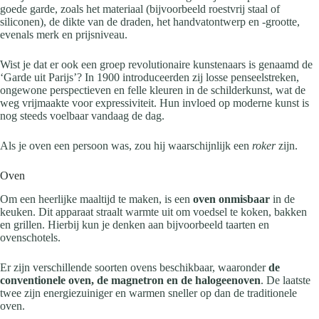
goede garde, zoals het materiaal (bijvoorbeeld roestvrij staal of
siliconen), de dikte van de draden, het handvatontwerp en -grootte,
evenals merk en prijsniveau.
Wist je dat er ook een groep revolutionaire kunstenaars is genaamd de
‘Garde uit Parijs’? In 1900 introduceerden zij losse penseelstreken,
ongewone perspectieven en felle kleuren in de schilderkunst, wat de
weg vrijmaakte voor expressiviteit. Hun invloed op moderne kunst is
nog steeds voelbaar vandaag de dag.
Als je oven een persoon was, zou hij waarschijnlijk een
roker
zijn.
Oven
Om een heerlijke maaltijd te maken, is een
oven onmisbaar
in de
keuken. Dit apparaat straalt warmte uit om voedsel te koken, bakken
en grillen. Hierbij kun je denken aan bijvoorbeeld taarten en
ovenschotels.
Er zijn verschillende soorten ovens beschikbaar, waaronder
de
conventionele oven, de magnetron en de halogeenoven
. De laatste
twee zijn energiezuiniger en warmen sneller op dan de traditionele
oven.