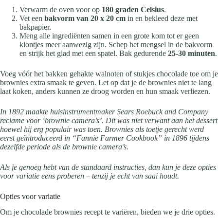
Verwarm de oven voor op
180 graden Celsius
.
Vet een
bakvorm van 20 x 20 cm
in en bekleed deze met
bakpapier.
Meng alle ingrediënten samen in een grote kom tot er geen
klontjes meer aanwezig zijn. Schep het mengsel in de bakvorm
en strijk het glad met een spatel. Bak gedurende
25-30 minuten
.
Voeg vóór het bakken gehakte walnoten of stukjes chocolade toe om je
brownies extra smaak te geven. Let op dat je de brownies niet te lang
laat koken, anders kunnen ze droog worden en hun smaak verliezen.
In 1892 maakte huisinstrumentmaker Sears Roebuck and Company
reclame voor ‘brownie camera’s’. Dit was niet verwant aan het dessert
hoewel hij erg populair was toen. Brownies als toetje gerecht werd
eerst geïntroduceerd in “Fannie Farmer Cookbook” in 1896 tijdens
dezelfde periode als de brownie camera’s.
Als je genoeg hebt van de standaard instructies, dan kun je deze opties
voor variatie eens proberen – tenzij je echt van saai houdt.
Opties voor variatie
Om je chocolade brownies recept te variëren, bieden we je drie opties.