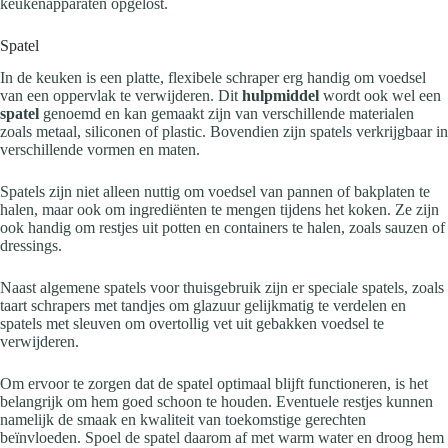
keukenapparaten opgelost.
Spatel
In de keuken is een platte, flexibele schraper erg handig om voedsel
van een oppervlak te verwijderen. Dit
hulpmiddel
wordt ook wel een
spatel
genoemd en kan gemaakt zijn van verschillende materialen
zoals metaal, siliconen of plastic. Bovendien zijn spatels verkrijgbaar in
verschillende vormen en maten.
Spatels zijn niet alleen nuttig om voedsel van pannen of bakplaten te
halen, maar ook om ingrediënten te mengen tijdens het koken. Ze zijn
ook handig om restjes uit potten en containers te halen, zoals sauzen of
dressings.
Naast algemene spatels voor thuisgebruik zijn er speciale spatels, zoals
taart
schrapers met tandjes om glazuur gelijkmatig te verdelen en
spatels met sleuven om overtollig vet uit gebakken voedsel te
verwijderen.
Om ervoor te zorgen dat de spatel optimaal blijft functioneren, is het
belangrijk om hem goed schoon te houden. Eventuele restjes kunnen
namelijk de smaak en kwaliteit van toekomstige gerechten
beïnvloeden. Spoel de spatel daarom af met warm water en droog hem