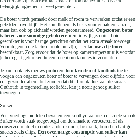
bekend om zijn boterachtige smaak en romige textuur en is een
belangrijk ingrediënt in veel gerechten.
De boter wordt gemaakt door melk of room te verwerken totdat er een
gele kleur overblijft. Het kan dienen als basis voor gebak en sauzen,
maar kan ook op zichzelf worden geconsumeerd.
Ongezouten boter
is beter voor sommige gebakrecepten
, terwijl gezouten boter
geschikter is voor hartige gerechten omdat het extra smaak toevoegt.
Voor degenen die lactose intolerant zijn, is er
lactosevrije boter
beschikbaar. Zorg ervoor dat de boter op kamertemperatuur is voordat
je hem gaat gebruiken in een recept om klontjes te vermijden.
Je kunt ook iets nieuws proberen door
kruiden of knoflook
toe te
voegen aan ongezouten boter of boter te vervangen door olijfolie voor
een gezonder alternatief zonder dat dit afbreuk doet aan de smaak.
Onthoud: in tegenstelling tot liefde, kan je nooit genoeg suiker
toevoegen.
Suiker
Veel voedingsmiddelen bevatten een koolhydraat met een zoete smaak.
Suiker wordt vaak toegevoegd om de smaak te verbeteren of als
conserveermiddel in onder andere snoep, frisdrank, brood en hartige
snacks zoals chips.
Een overmatige consumptie van suiker kan