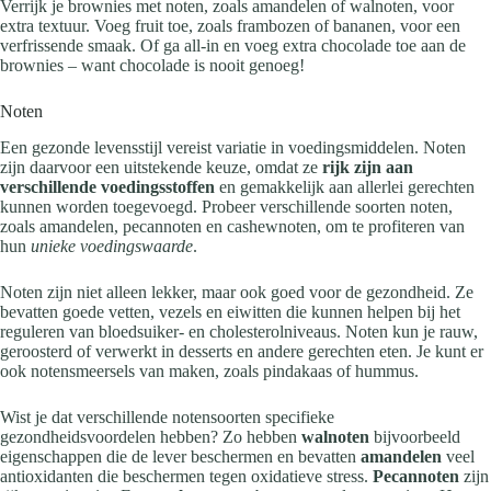
Verrijk je brownies met noten, zoals amandelen of walnoten, voor
extra textuur. Voeg fruit toe, zoals frambozen of bananen, voor een
verfrissende smaak. Of ga all-in en voeg extra chocolade toe aan de
brownies – want chocolade is nooit genoeg!
Noten
Een gezonde levensstijl vereist variatie in voedingsmiddelen. Noten
zijn daarvoor een uitstekende keuze, omdat ze
rijk zijn aan
verschillende voedingsstoffen
en gemakkelijk aan allerlei gerechten
kunnen worden toegevoegd. Probeer verschillende soorten noten,
zoals amandelen, pecannoten en cashewnoten, om te profiteren van
hun
unieke voedingswaarde
.
Noten zijn niet alleen lekker, maar ook goed voor de gezondheid. Ze
bevatten goede vetten, vezels en eiwitten die kunnen helpen bij het
reguleren van bloedsuiker- en cholesterolniveaus. Noten kun je rauw,
geroosterd of verwerkt in desserts en andere gerechten eten. Je kunt er
ook notensmeersels van maken, zoals pindakaas of hummus.
Wist je dat verschillende notensoorten specifieke
gezondheidsvoordelen hebben? Zo hebben
walnoten
bijvoorbeeld
eigenschappen die de lever beschermen en bevatten
amandelen
veel
antioxidanten die beschermen tegen oxidatieve stress.
Pecannoten
zijn