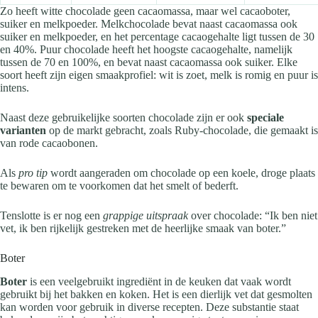
Zo heeft witte chocolade geen cacaomassa, maar wel cacaoboter,
suiker en melkpoeder. Melkchocolade bevat naast cacaomassa ook
suiker en melkpoeder, en het percentage cacaogehalte ligt tussen de 30
en 40%. Puur chocolade heeft het hoogste cacaogehalte, namelijk
tussen de 70 en 100%, en bevat naast cacaomassa ook suiker. Elke
soort heeft zijn eigen smaakprofiel: wit is zoet, melk is romig en puur is
intens.
Naast deze gebruikelijke soorten chocolade zijn er ook
speciale
varianten
op de markt gebracht, zoals Ruby-chocolade, die gemaakt is
van rode cacaobonen.
Als
pro tip
wordt aangeraden om chocolade op een koele, droge plaats
te bewaren om te voorkomen dat het smelt of bederft.
Tenslotte is er nog een
grappige uitspraak
over chocolade: “Ik ben niet
vet, ik ben rijkelijk gestreken met de heerlijke smaak van boter.”
Boter
Boter
is een veelgebruikt ingrediënt in de keuken dat vaak wordt
gebruikt bij het bakken en koken. Het is een dierlijk vet dat gesmolten
kan worden voor gebruik in diverse recepten. Deze substantie staat