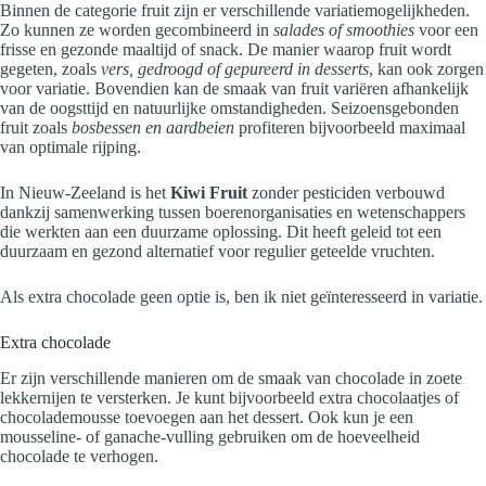
Binnen de categorie fruit zijn er verschillende variatiemogelijkheden.
Zo kunnen ze worden gecombineerd in
salades of smoothies
voor een
frisse en gezonde maaltijd of snack. De manier waarop fruit wordt
gegeten, zoals
vers, gedroogd of gepureerd in desserts
, kan ook zorgen
voor variatie. Bovendien kan de smaak van fruit variëren afhankelijk
van de oogsttijd en natuurlijke omstandigheden. Seizoensgebonden
fruit zoals
bosbessen en aardbeien
profiteren bijvoorbeeld maximaal
van optimale rijping.
In Nieuw-Zeeland is het
Kiwi Fruit
zonder pesticiden verbouwd
dankzij samenwerking tussen boerenorganisaties en wetenschappers
die werkten aan een duurzame oplossing. Dit heeft geleid tot een
duurzaam en gezond alternatief voor regulier geteelde vruchten.
Als extra chocolade geen optie is, ben ik niet geïnteresseerd in variatie.
Extra chocolade
Er zijn verschillende manieren om de smaak van chocolade in zoete
lekkernijen te versterken. Je kunt bijvoorbeeld extra chocolaatjes of
chocolademousse toevoegen aan het dessert. Ook kun je een
mousseline- of ganache-vulling gebruiken om de hoeveelheid
chocolade te verhogen.