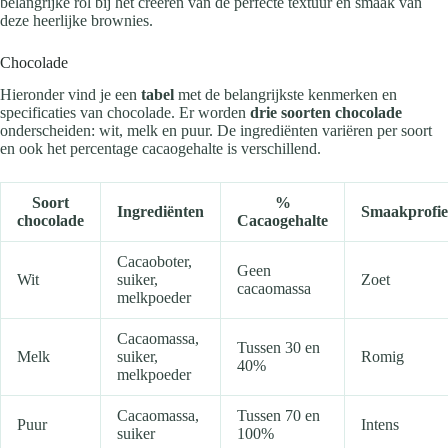
belangrijke rol bij het creëren van de perfecte textuur en smaak van
deze heerlijke brownies.
Chocolade
Hieronder vind je een
tabel
met de belangrijkste kenmerken en
specificaties van chocolade. Er worden
drie soorten chocolade
onderscheiden: wit, melk en puur. De ingrediënten variëren per soort
en ook het percentage cacaogehalte is verschillend.
Soort
%
Ingrediënten
Smaakprofie
chocolade
Cacaogehalte
Cacaoboter,
Geen
Wit
suiker,
Zoet
cacaomassa
melkpoeder
Cacaomassa,
Tussen 30 en
Melk
suiker,
Romig
40%
melkpoeder
Cacaomassa,
Tussen 70 en
Puur
Intens
suiker
100%