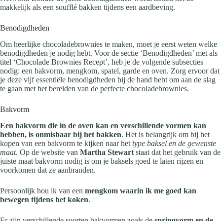
makkelijk als een soufflé bakken tijdens een aardbeving.
Benodigdheden
Om heerlijke chocoladebrownies te maken, moet je eerst weten welke
benodigdheden je nodig hebt. Voor de sectie ‘Benodigdheden’ met als
titel ‘Chocolade Brownies Recept’, heb je de volgende subsecties
nodig: een bakvorm, mengkom, spatel, garde en oven. Zorg ervoor dat
je deze vijf essentiële benodigdheden bij de hand hebt om aan de slag
te gaan met het bereiden van de perfecte chocoladebrownies.
Bakvorm
Een bakvorm die in de oven kan en verschillende vormen kan
hebben, is onmisbaar bij het bakken
. Het is belangrijk om bij het
kopen van een bakvorm te kijken naar het
type baksel en de gewenste
maat
. Op de website van
Martha Stewart
staat dat het gebruik van de
juiste maat bakvorm nodig is om je baksels goed te laten rijzen en
voorkomen dat ze aanbranden.
Persoonlijk hou ik van een
mengkom waarin ik me goed kan
bewegen tijdens het koken
.
Er zijn verschillende soorten bakvormen zoals de
springvorm en de