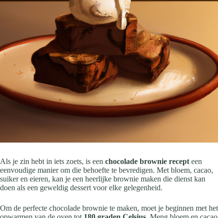
Als je zin hebt in iets zoets, is een
chocolade brownie recept
een
eenvoudige manier om die behoefte te bevredigen. Met bloem, cacao,
suiker en eieren, kan je een heerlijke brownie maken die dienst kan
doen als een geweldig dessert voor elke gelegenheid.
Om de perfecte chocolade brownie te maken, moet je beginnen met het
opwarmen van de oven tot
180 graden Celsius
. Meng bloem en cacao