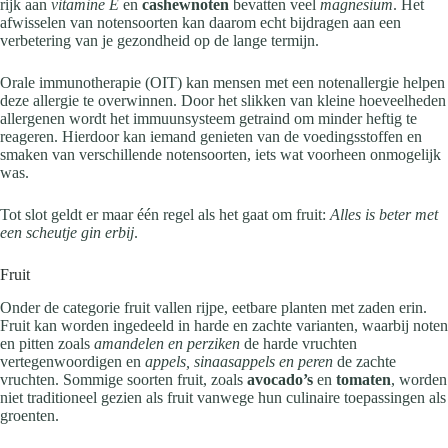
rijk aan
vitamine E
en
cashewnoten
bevatten veel
magnesium
. Het
afwisselen van notensoorten kan daarom echt bijdragen aan een
verbetering van je gezondheid op de lange termijn.
Orale immunotherapie (OIT) kan mensen met een notenallergie helpen
deze allergie te overwinnen. Door het slikken van kleine hoeveelheden
allergenen wordt het immuunsysteem getraind om minder heftig te
reageren. Hierdoor kan iemand genieten van de voedingsstoffen en
smaken van verschillende notensoorten, iets wat voorheen onmogelijk
was.
Tot slot geldt er maar één regel als het gaat om fruit:
Alles is beter met
een scheutje gin erbij
.
Fruit
Onder de categorie fruit vallen rijpe, eetbare planten met zaden erin.
Fruit kan worden ingedeeld in harde en zachte varianten, waarbij noten
en pitten zoals
amandelen en perziken
de harde vruchten
vertegenwoordigen en
appels, sinaasappels en peren
de zachte
vruchten. Sommige soorten fruit, zoals
avocado’s
en
tomaten
, worden
niet traditioneel gezien als fruit vanwege hun culinaire toepassingen als
groenten.