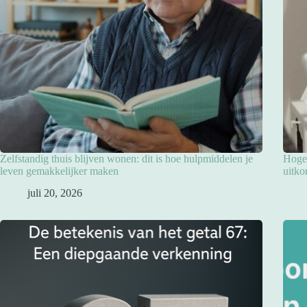
Zelfstandig thuis blijven wonen: dit is hoe hulpmiddelen je
Hoge 
leven gemakkelijker maken
uitko
juli 20, 2026