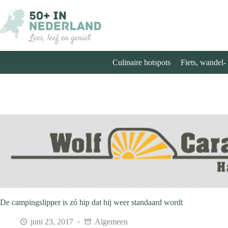
Ga
naar
de
inhoud
Culinaire hotspots
Fiets, wandel-
De campingslipper is zó hip dat hij weer standaard wordt
juni 23, 2017
Algemeen