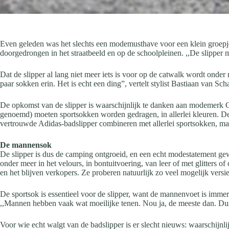
Even geleden was het slechts een modemusthave voor een klein groepje
doorgedrongen in het straatbeeld en op de schoolpleinen. ,,De slipper
Dat de slipper al lang niet meer iets is voor op de catwalk wordt onde
paar sokken erin. Het is echt een ding”, vertelt stylist Bastiaan van Sch
De opkomst van de slipper is waarschijnlijk te danken aan modemerk Guc
genoemd) moeten sportsokken worden gedragen, in allerlei kleuren. De c
vertrouwde Adidas-badslipper combineren met allerlei sportsokken, maar
De mannensok
De slipper is dus de camping ontgroeid, en een echt modestatement gew
onder meer in het velours, in bontuitvoering, van leer of met glitters o
en het blijven verkopers. Ze proberen natuurlijk zo veel mogelijk vers
De sportsok is essentieel voor de slipper, want de mannenvoet is immers 
,,Mannen hebben vaak wat moeilijke tenen. Nou ja, de meeste dan. Dus
Voor wie echt walgt van de badslipper is er slecht nieuws: waarschijnli