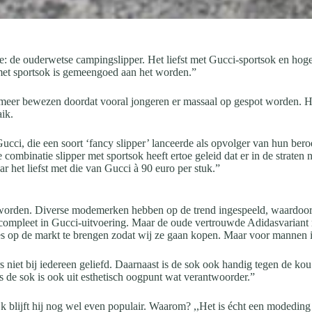
: de ouderwetse campingslipper. Het liefst met Gucci-sportsok en hoge
 met sportsok is gemeengoed aan het worden.”
r meer bewezen doordat vooral jongeren er massaal op gespot worden. Hij
aik.
ci, die een soort ‘fancy slipper’ lanceerde als opvolger van hun beroe
ombinatie slipper met sportsok heeft ertoe geleid dat er in de straten
 het liefst met die van Gucci à 90 euro per stuk.”
orden. Diverse modemerken hebben op de trend ingespeeld, waardoor er n
f compleet in Gucci-uitvoering. Maar de oude vertrouwde Adidasvariant me
ies op de markt te brengen zodat wij ze gaan kopen. Maar voor mannen is
niet bij iedereen geliefd. Daarnaast is de sok ook handig tegen de kou. 
 de sok is ook uit esthetisch oogpunt wat verantwoorder.”
jk blijft hij nog wel even populair. Waarom? ,,Het is écht een modeding