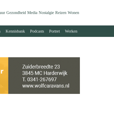
uur
Gezondheid
Media
Nostalgie
Reizen
Wonen
n
Kennisbank
Podcasts
Portret
Werken