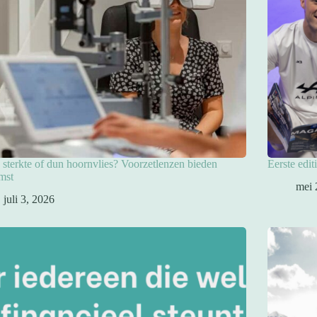
sterkte of dun hoornvlies? Voorzetlenzen bieden
Eerste edit
mst
mei 
juli 3, 2026