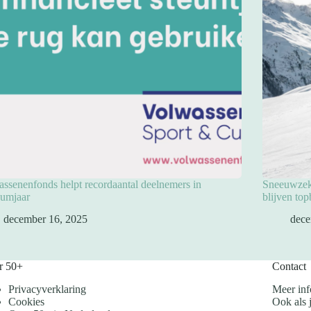
ssenenfonds helpt recordaantal deelnemers in
Sneeuwzeke
eumjaar
blijven to
december 16, 2025
dece
r 50+
Contact
Privacyverklaring
Meer inf
Cookies
Ook als j