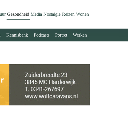
uur
Gezondheid
Media
Nostalgie
Reizen
Wonen
n
Kennisbank
Podcasts
Portret
Werken