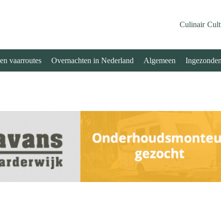
Culinair
Cult
 en vaarroutes
Overnachten in Nederland
Algemeen
Ingezonde