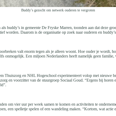
Buddy’s gezocht om netwerk ouderen te vergroten
en als buddy’s in gemeente De Fryske Marren, toonden aan dat deze gr
ief worden. Daarom is de organisatie op zoek naar ouderen en buddy’s 
doorbreken valt enorm tegen als je alleen woont. Hoe ouder je wordt, h
lfs onmogelijk. Een miljoen Nederlanders heeft namelijk geen familie, 
em Thuiszorg en NHL Hogeschool experimenteert volop met nieuwe br
org en voorzitter van de stuurgroep Sociaal Goud. “Ergens bij horen e
ld”.
nden om vier uur per week samen te komen en activiteiten te ondernemen
en, een spelletje spelen of een wandeling maken. “Kortom, wat actie e