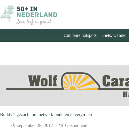
Ga
naar
de
inhoud
Culinaire hotspots
Fiets, wandel-
Buddy’s gezocht om netwerk ouderen te vergroten
september 28, 2017
Gezondheid