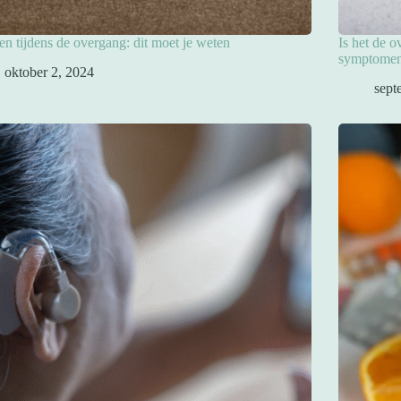
en tijdens de overgang: dit moet je weten
Is het de 
symptomen
oktober 2, 2024
sept