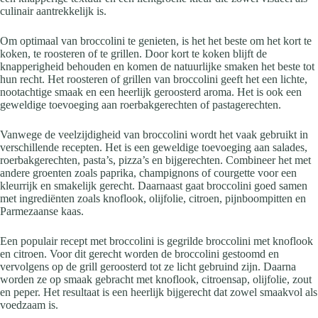
culinair aantrekkelijk is.
Om optimaal van broccolini te genieten, is het het beste om het kort te
koken, te roosteren of te grillen. Door kort te koken blijft de
knapperigheid behouden en komen de natuurlijke smaken het beste tot
hun recht. Het roosteren of grillen van broccolini geeft het een lichte,
nootachtige smaak en een heerlijk geroosterd aroma. Het is ook een
geweldige toevoeging aan roerbakgerechten of pastagerechten.
Vanwege de veelzijdigheid van broccolini wordt het vaak gebruikt in
verschillende recepten. Het is een geweldige toevoeging aan salades,
roerbakgerechten, pasta’s, pizza’s en bijgerechten. Combineer het met
andere groenten zoals paprika, champignons of courgette voor een
kleurrijk en smakelijk gerecht. Daarnaast gaat broccolini goed samen
met ingrediënten zoals knoflook, olijfolie, citroen, pijnboompitten en
Parmezaanse kaas.
Een populair recept met broccolini is gegrilde broccolini met knoflook
en citroen. Voor dit gerecht worden de broccolini gestoomd en
vervolgens op de grill geroosterd tot ze licht gebruind zijn. Daarna
worden ze op smaak gebracht met knoflook, citroensap, olijfolie, zout
en peper. Het resultaat is een heerlijk bijgerecht dat zowel smaakvol als
voedzaam is.