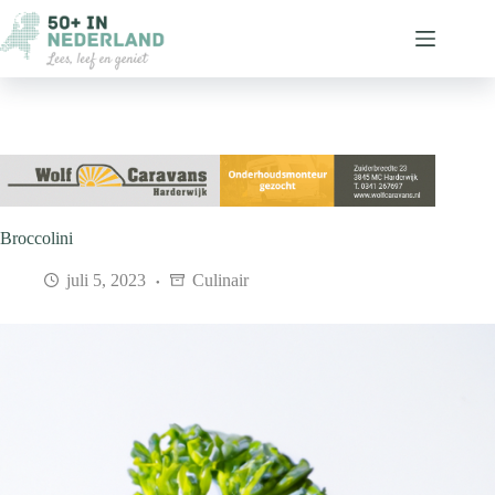
Ga
naar
de
inhoud
Broccolini
juli 5, 2023
Culinair