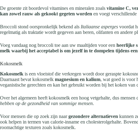
De groente zit boordevol vitamines en mineralen zoals
vitamine C, vez
kan zowel rauw als gekookt gegeten worden
en voegt verschillende 
Broccoli stond oorspronkelijk bekend als
Italiaanse asperges
voordat he
regelmatig als traktatie wordt gegeven aan beren, olifanten en andere 
Voeg vandaag nog broccoli toe aan uw maaltijden voor een
heerlijke
melk waarbij het acceptabel is om jezelf in te dompelen tijdens ee
Kokosmelk
Kokosmelk
is een vloeistof die verkregen wordt door geraspte kokosno
Daarnaast bevat kokosmelk
magnesium en kalium
, wat goed is voor h
veganistische gerechten en kan het gebruikt worden bij het koken van c
Over het algemeen heeft kokosmelk een hoog vetgehalte, dus mensen d
hebben op de gezondheid van sommige mensen
.
Voor mensen die op zoek zijn naar
gezondere alternatieven
kunnen ze
ook helpen in termen van calorie-inname en cholesterolgehalte. Boven
roomachtige texturen zoals kokosmelk.