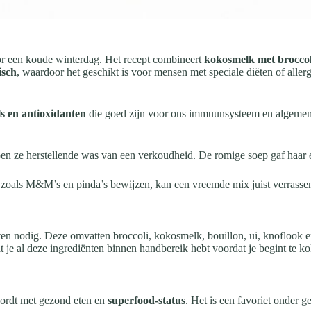
or een koude winterdag. Het recept combineert
kokosmelk met broccol
isch
, waardoor het geschikt is voor mensen met speciale diëten of al
ls en antioxidanten
die goed zijn voor ons immuunsysteem en algemene
oen ze herstellende was van een verkoudheid. De romige soep gaf haar
 zoals M&M’s en pinda’s bewijzen, kan een vreemde mix juist verrassen
en nodig. Deze omvatten broccoli, kokosmelk, bouillon, ui, knoflook en 
t je al deze ingrediënten binnen handbereik hebt voordat je begint te k
wordt met gezond eten en
superfood-status
. Het is een favoriet onder