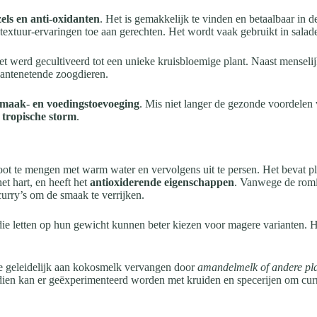
els en anti-oxidanten
. Het is gemakkelijk te vinden en betaalbaar in 
textuur-ervaringen toe aan gerechten. Het wordt vaak gebruikt in salad
t werd gecultiveerd tot een unieke kruisbloemige plant. Naast menselij
plantenetende zoogdieren.
 smaak- en voedingstoevoeging
. Mis niet langer de gezonde voordelen 
n tropische storm
.
ot te mengen met warm water en vervolgens uit te persen. Het bevat plan
et hart, en heeft het
antioxiderende eigenschappen
. Vanwege de romig
urry’s om de smaak te verrijken.
ie letten op hun gewicht kunnen beter kiezen voor magere varianten. 
 geleidelijk aan kokosmelk vervangen door
amandelmelk of andere pla
dien kan er geëxperimenteerd worden met kruiden en specerijen om curr