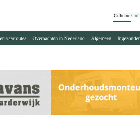
Culinair
Cult
 en vaarroutes
Overnachten in Nederland
Algemeen
Ingezonde