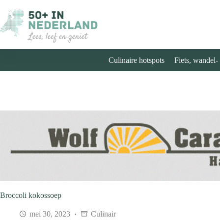
Ga
naar
de
inhoud
Culinaire hotspots
Fiets, wandel-
Broccoli kokossoep
mei 30, 2023
Culinair