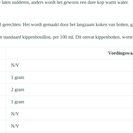
 te laten sudderen, anders wordt het gewoon een dure kop warm water.
eel gerechten. Het wordt gemaakt door het langzaam koken van botten, gr
tandaard kippenbouillon, per 100 ml. Dit omvat kippenbotten, wortel, ui,
Voedingswaa
N/V
1 gram
2 gram
1 gram
N/V
N/V