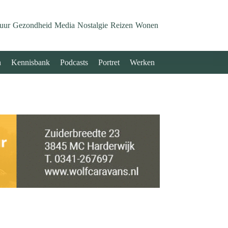
uur
Gezondheid
Media
Nostalgie
Reizen
Wonen
n
Kennisbank
Podcasts
Portret
Werken