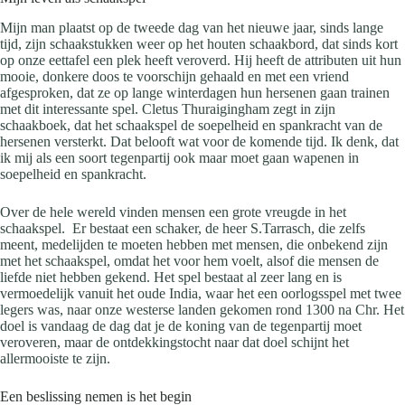
Mijn man plaatst op de tweede dag van het nieuwe jaar, sinds lange
tijd, zijn schaakstukken weer op het houten schaakbord, dat sinds kort
op onze eettafel een plek heeft veroverd. Hij heeft de attributen uit hun
mooie, donkere doos te voorschijn gehaald en met een vriend
afgesproken, dat ze op lange winterdagen hun hersenen gaan trainen
met dit interessante spel. Cletus Thuraigingham zegt in zijn
schaakboek, dat het schaakspel de soepelheid en spankracht van de
hersenen versterkt. Dat belooft wat voor de komende tijd. Ik denk, dat
ik mij als een soort tegenpartij ook maar moet gaan wapenen in
soepelheid en spankracht.
Over de hele wereld vinden mensen een grote vreugde in het
schaakspel. Er bestaat een schaker, de heer S.Tarrasch, die zelfs
meent, medelijden te moeten hebben met mensen, die onbekend zijn
met het schaakspel, omdat het voor hem voelt, alsof die mensen de
liefde niet hebben gekend. Het spel bestaat al zeer lang en is
vermoedelijk vanuit het oude India, waar het een oorlogsspel met twee
legers was, naar onze westerse landen gekomen rond 1300 na Chr. Het
doel is vandaag de dag dat je de koning van de tegenpartij moet
veroveren, maar de ontdekkingstocht naar dat doel schijnt het
allermooiste te zijn.
Een beslissing nemen is het begin