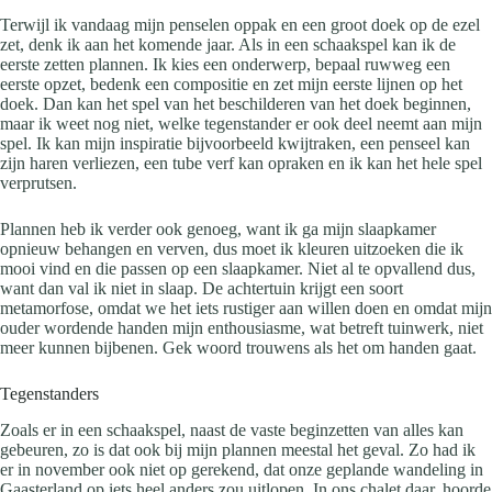
Terwijl ik vandaag mijn penselen oppak en een groot doek op de ezel
zet, denk ik aan het komende jaar. Als in een schaakspel kan ik de
eerste zetten plannen. Ik kies een onderwerp, bepaal ruwweg een
eerste opzet, bedenk een compositie en zet mijn eerste lijnen op het
doek. Dan kan het spel van het beschilderen van het doek beginnen,
maar ik weet nog niet, welke tegenstander er ook deel neemt aan mijn
spel. Ik kan mijn inspiratie bijvoorbeeld kwijtraken, een penseel kan
zijn haren verliezen, een tube verf kan opraken en ik kan het hele spel
verprutsen.
Plannen heb ik verder ook genoeg, want ik ga mijn slaapkamer
opnieuw behangen en verven, dus moet ik kleuren uitzoeken die ik
mooi vind en die passen op een slaapkamer. Niet al te opvallend dus,
want dan val ik niet in slaap. De achtertuin krijgt een soort
metamorfose, omdat we het iets rustiger aan willen doen en omdat mijn
ouder wordende handen mijn enthousiasme, wat betreft tuinwerk, niet
meer kunnen bijbenen. Gek woord trouwens als het om handen gaat.
Tegenstanders
Zoals er in een schaakspel, naast de vaste beginzetten van alles kan
gebeuren, zo is dat ook bij mijn plannen meestal het geval. Zo had ik
er in november ook niet op gerekend, dat onze geplande wandeling in
Gaasterland op iets heel anders zou uitlopen. In ons chalet daar, hoorde