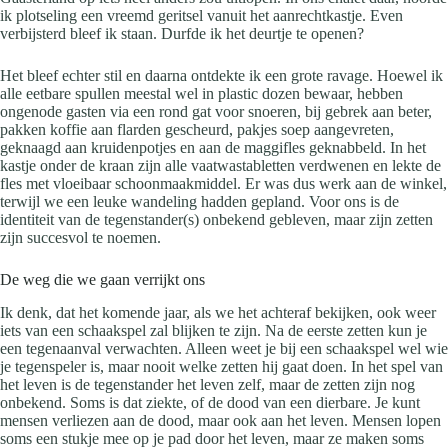
ik plotseling een vreemd geritsel vanuit het aanrechtkastje. Even
verbijsterd bleef ik staan. Durfde ik het deurtje te openen?
Het bleef echter stil en daarna ontdekte ik een grote ravage. Hoewel ik
alle eetbare spullen meestal wel in plastic dozen bewaar, hebben
ongenode gasten via een rond gat voor snoeren, bij gebrek aan beter,
pakken koffie aan flarden gescheurd, pakjes soep aangevreten,
geknaagd aan kruidenpotjes en aan de maggifles geknabbeld. In het
kastje onder de kraan zijn alle vaatwastabletten verdwenen en lekte de
fles met vloeibaar schoonmaakmiddel. Er was dus werk aan de winkel,
terwijl we een leuke wandeling hadden gepland. Voor ons is de
identiteit van de tegenstander(s) onbekend gebleven, maar zijn zetten
zijn succesvol te noemen.
De weg die we gaan verrijkt ons
Ik denk, dat het komende jaar, als we het achteraf bekijken, ook weer
iets van een schaakspel zal blijken te zijn. Na de eerste zetten kun je
een tegenaanval verwachten. Alleen weet je bij een schaakspel wel wie
je tegenspeler is, maar nooit welke zetten hij gaat doen. In het spel van
het leven is de tegenstander het leven zelf, maar de zetten zijn nog
onbekend. Soms is dat ziekte, of de dood van een dierbare. Je kunt
mensen verliezen aan de dood, maar ook aan het leven. Mensen lopen
soms een stukje mee op je pad door het leven, maar ze maken soms