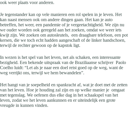
ook weer plaats voor anderen.
Je tegenstander kan op vele manieren een rol spelen in je leven. Het
kan naast mensen ook om andere dingen gaan. Het kan je auto
betreffen, het weer, een pandemie of je vergeetachtigheid. We zijn nu
we ouder worden ook geregeld aan het zoeken, omdat we weer iets
kwijt zijn. We zoeken om autosleutels, een draagbare telefoon, een pot
kersen, die we toch echt hadden aangeschaft of de linker handschoen,
terwijl de rechter gewoon op de kapstok ligt.
In wezen is het spel van het leven, net als schaken, een interessante
bezigheid. Een bekende uitspraak van de Braziliaanse schrijver Paolo
Coelho luidt: “Let als je naar een doel reist goed op de weg, want de
weg verrijkt ons, terwijl we hem bewandelen”.
Het hangt van je soepelheid en spankracht af, wat je doet met de zetten
van het leven. Hoe je houding zal zijn en op welke manier je omgaat
met tegenslag. We oefenen dus elke dag in het schaakspel van het
leven, zodat we het leven aankunnen en er uiteindelijk een grote
vreugde in kunnen vinden.