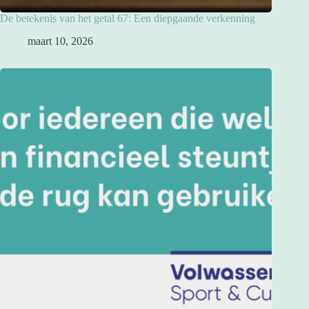
De betekenis van het getal 67: Een diepgaande verkenning
maart 10, 2026