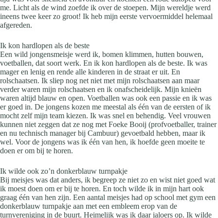
me. Licht als de wind zoefde ik over de stoepen. Mijn wereldje werd
ineens twee keer zo groot! Ik heb mijn eerste vervoermiddel helemaal
afgereden.
Ik kon hardlopen als de beste
Een wild jongensmeisje werd ik, bomen klimmen, hutten bouwen,
voetballen, dat soort werk. En ik kon hardlopen als de beste. Ik was
mager en lenig en rende alle kinderen in de straat er uit. En
rolschaatsen. Ik sliep nog net niet met mijn rolschaatsen aan maar
verder waren mijn rolschaatsen en ik onafscheidelijk. Mijn knieën
waren altijd blauw en open. Voetballen was ook een passie en ik was
er goed in. De jongens kozen me meestal als één van de eersten of ik
mocht zelf mijn team kiezen. Ik was snel en behendig. Veel vrouwen
kunnen niet zeggen dat ze nog met Foeke Booij (profvoetballer, trainer
en nu technisch manager bij Cambuur) gevoetbald hebben, maar ik
wel. Voor de jongens was ik één van hen, ik hoefde geen moeite te
doen er om bij te horen.
Ik wilde ook zo’n donkerblauw turnpakje
Bij meisjes was dat anders, ik begreep ze niet zo en wist niet goed wat
ik moest doen om er bij te horen. En toch wilde ik in mijn hart ook
graag één van hen zijn. Een aantal meisjes had op school met gym een
donkerblauw turnpakje aan met een embleem erop van de
turnvereniging in de buurt. Heimelijk was ik daar jaloers op. Ik wilde