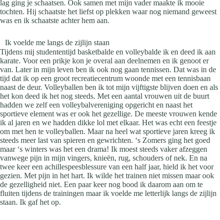
lag ging je schaatsen. Ook samen met mijn vader maakte ik mooie
tochten. Hij schaatste het liefst op plekken waar nog niemand geweest
was en ik schaatste achter hem aan.
Ik voelde me langs de zijlijn staan
Tijdens mij studententijd basketbalde en volleybalde ik en deed ik aan
karate. Voor een prikje kon je overal aan deelnemen en ik genoot er
van. Later in mijn leven ben ik ook nog gaan tennissen. Dat was in de
tijd dat ik op een groot recreatiecentrum woonde met een tennisbaan
naast de deur. Volleyballen ben ik tot mijn vijftigste blijven doen en als
het kon deed ik het nog steeds. Met een aantal vrouwen uit de buurt
hadden we zelf een volleybalvereniging opgericht en naast het
sportieve element was er ook het gezellige. De meeste vrouwen kende
ik al jaren en we hadden dikke lol met elkaar. Het was echt een feestje
om met hen te volleyballen. Maar na heel wat sportieve jaren kreeg ik
steeds meer last van spieren en gewrichten. ‘s Zomers ging het goed
maar ‘s winters was het een drama! Ik moest steeds vaker afzeggen
vanwege pijn in mijn vingers, knieën, rug, schouders of nek. En na
twee keer een achillespeesblessure van een half jaar, hield ik het voor
gezien. Met pijn in het hart. Ik wilde het trainen niet missen maar ook
de gezelligheid niet. Een paar keer nog bood ik daarom aan om te
fluiten tijdens de trainingen maar ik voelde me letterlijk langs de zijlijn
staan. Ik gaf het op.