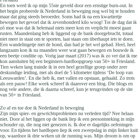
En toen werd ik op mijn 55ste geveld door een ernstige burn-out. In
het begin probeerde ik Nederland in beweging nog wel bij te houden
maar dat ging steeds beroerder. Soms had ik na een kwartiertje
bewegen het gevoel dat ik zevenhonderd kilo woog! Tot de dag dat ik
zó moe was dat ik helemaal niets meer kon en verplicht moest gaan
rusten. Maandenlang heb ik liggend op de bank doorgebracht, totaal
niet meer in staat om te sporten, laat staan om überhaupt iets te doen.
Een wandelingetje met de hond, dan had je het wel gehad. Heel, heel
langzaam kon ik na maanden weer wat gaan bewegen en bouwde ik
een beetje conditie op. Vorig jaar maart (2017) was ik zo ver dat ik me
kon aansluiten bij een beginners-hardloopgroep van 50+ in Friesland.
Tien weken lang trainde ik in een heel gezellige groep onder zeer
deskundige leiding, met als doel de 5 kilometer tijdens ‘De loop van
Leeuwarden’. En die heb ik, met vallen en opstaan, gehaald. Zo trots
als een pauw! Elke week schreef ik daarover een blog. Die blogs en
nog vele andere, die ik daarna schreef, kun je terugvinden op de site
van 50+ in Friesland.
Zo af en toe doe ik Nederland in beweging
Zijn mijn spier- en gewrichtsproblemen nu verleden tijd? Nee helaas
niet. Door al het liggen op de bank liep ik een peesontsteking in mijn
schouder op, die nog niet genezen is. Ik doe er dagelijks oefeningen
voor. En tijdens het hardlopen liep ik een zweepslag in mijn linker kuit
op, waardoor ik drie weken uit de running was. Mijn droom is om op