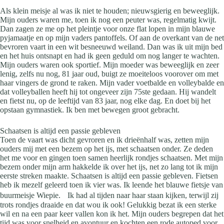
Als klein meisje al was ik niet te houden; nieuwsgierig en beweeglijk.
Mijn ouders waren me, toen ik nog een peuter was, regelmatig kwijt.
Dan zagen ze me op het pleintje voor onze flat lopen in mijn blauwe
pyjamaatje en op mijn vaders pantoffels. Of aan de overkant van de net
bevroren vaart in een wit besneeuwd weiland. Dan was ik uit mijn bed
en het huis ontsnapt en had ik geen geduld om nog langer te wachten.
Mijn ouders waren ook sportief. Mijn moeder was beweeglijk en zeer
lenig, zelfs nu nog, 81 jaar oud, buigt ze moeiteloos voorover om met
haar vingers de grond te raken. Mijn vader voetbalde en volleybalde en
dat volleyballen heeft hij tot ongeveer zijn 75ste gedaan. Hij wandelt
en fietst nu, op de leeftijd van 83 jaar, nog elke dag. En doet bij het
opstaan gymnastiek. Ik ben met bewegen groot gebracht.
Schaatsen is altijd een passie gebleven
Toen de vaart was dicht gevroren en ik drieënhalf was, zetten mijn
ouders mij met een bezem op het ijs, met schaatsen onder. Ze deden
het me voor en gingen toen samen heerlijk rondjes schaatsen. Met mijn
bezem onder mijn arm hakkelde ik over het ijs, net zo lang tot ik mijn
eerste streken maakte. Schaatsen is altijd een passie gebleven. Fietsen
heb ik mezelf geleerd toen ik vier was. Ik leende het blauwe fietsje van
buurmeisje Wiepie. Ik had al tijden naar haar staan kijken, terwijl zij
trots rondjes draaide en dat wou ik ook! Gelukkig bezat ik een sterke
wil en na een paar keer vallen kon ik het. Mijn ouders begrepen dat het
tijd was voor snelheid en avontuur en kochten een rode autoped voor