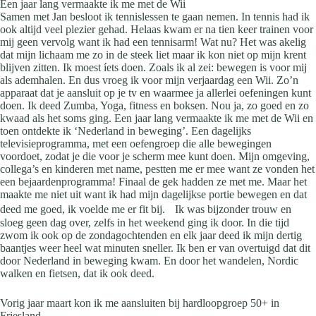
Een jaar lang vermaakte ik me met de Wii
Samen met Jan besloot ik tennislessen te gaan nemen. In tennis had ik
ook altijd veel plezier gehad. Helaas kwam er na tien keer trainen voor
mij geen vervolg want ik had een tennisarm! Wat nu? Het was akelig
dat mijn lichaam me zo in de steek liet maar ik kon niet op mijn krent
blijven zitten. Ik moest íets doen. Zoals ik al zei: bewegen is voor mij
als ademhalen. En dus vroeg ik voor mijn verjaardag een Wii. Zo’n
apparaat dat je aansluit op je tv en waarmee ja allerlei oefeningen kunt
doen. Ik deed Zumba, Yoga, fitness en boksen. Nou ja, zo goed en zo
kwaad als het soms ging. Een jaar lang vermaakte ik me met de Wii en
toen ontdekte ik ‘Nederland in beweging’. Een dagelijks
televisieprogramma, met een oefengroep die alle bewegingen
voordoet, zodat je die voor je scherm mee kunt doen. Mijn omgeving,
collega’s en kinderen met name, pestten me er mee want ze vonden het
een bejaardenprogramma! Finaal de gek hadden ze met me. Maar het
maakte me niet uit want ik had mijn dagelijkse portie bewegen en dat
deed me goed, ik voelde me er fit bij. Ik was bijzonder trouw en
sloeg geen dag over, zelfs in het weekend ging ik door. In die tijd
zwom ik ook op de zondagochtenden en elk jaar deed ik mijn dertig
baantjes weer heel wat minuten sneller. Ik ben er van overtuigd dat dit
door Nederland in beweging kwam. En door het wandelen, Nordic
walken en fietsen, dat ik ook deed.
Vorig jaar maart kon ik me aansluiten bij hardloopgroep 50+ in
Friesland