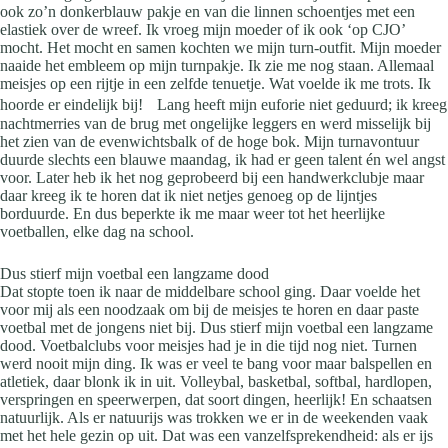
ook zo’n donkerblauw pakje en van die linnen schoentjes met een
elastiek over de wreef. Ik vroeg mijn moeder of ik ook ‘op CJO’
mocht. Het mocht en samen kochten we mijn turn-outfit. Mijn moeder
naaide het embleem op mijn turnpakje. Ik zie me nog staan. Allemaal
meisjes op een rijtje in een zelfde tenuetje. Wat voelde ik me trots. Ik
hoorde er eindelijk bij! Lang heeft mijn euforie niet geduurd; ik kreeg
nachtmerries van de brug met ongelijke leggers en werd misselijk bij
het zien van de evenwichtsbalk of de hoge bok. Mijn turnavontuur
duurde slechts een blauwe maandag, ik had er geen talent én wel angst
voor. Later heb ik het nog geprobeerd bij een handwerkclubje maar
daar kreeg ik te horen dat ik niet netjes genoeg op de lijntjes
borduurde. En dus beperkte ik me maar weer tot het heerlijke
voetballen, elke dag na school.
Dus stierf mijn voetbal een langzame dood
Dat stopte toen ik naar de middelbare school ging. Daar voelde het
voor mij als een noodzaak om bij de meisjes te horen en daar paste
voetbal met de jongens niet bij. Dus stierf mijn voetbal een langzame
dood. Voetbalclubs voor meisjes had je in die tijd nog niet. Turnen
werd nooit mijn ding. Ik was er veel te bang voor maar balspellen en
atletiek, daar blonk ik in uit. Volleybal, basketbal, softbal, hardlopen,
verspringen en speerwerpen, dat soort dingen, heerlijk! En schaatsen
natuurlijk. Als er natuurijs was trokken we er in de weekenden vaak
met het hele gezin op uit. Dat was een vanzelfsprekendheid: als er ijs