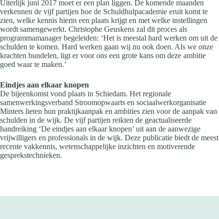
Uiterlijk juni 2017 moet er een plan liggen. De komende maanden
verkennen de vijf partijen hoe de Schuldhulpacademie eruit komt te
zien, welke kennis hierin een plaats krijgt en met welke instellingen
wordt samengewerkt. Christophe Geuskens zal dit proces als
programmamanager begeleiden: ‘Het is meestal hard werken om uit de
schulden te komen. Hard werken gaan wij nu ook doen. Als we onze
krachten bundelen, ligt er voor ons een grote kans om deze ambitie
goed waar te maken.’
Eindjes aan elkaar knopen
De bijeenkomst vond plaats in Schiedam. Het regionale
samenwerkingsverband Stroomopwaarts en sociaalwerkorganisatie
Minters lieten hun praktijkaanpak en ambities zien voor de aanpak van
schulden in de wijk. De vijf partijen reikten de geactualiseerde
handreiking ‘De eindjes aan elkaar knopen’ uit aan de aanwezige
vrijwilligers en professionals in de wijk. Deze publicatie biedt de meest
recente vakkennis, wetenschappelijke inzichten en motiverende
gesprekstechnieken.