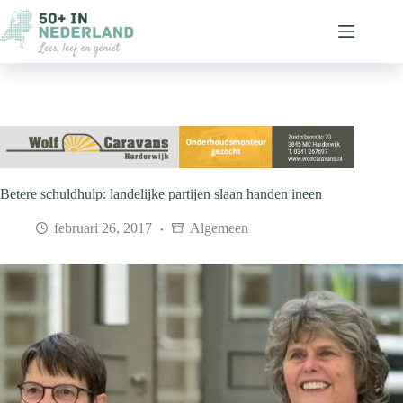
Ga
naar
de
inhoud
Betere schuldhulp: landelijke partijen slaan handen ineen
februari 26, 2017
Algemeen