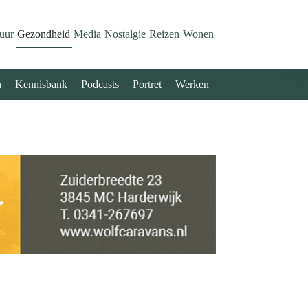
uur
Gezondheid
Media
Nostalgie
Reizen
Wonen
n
Kennisbank
Podcasts
Portret
Werken