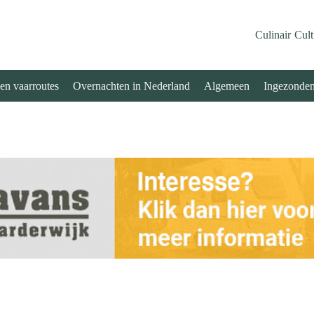
Culinair
Cult
 en vaarroutes
Overnachten in Nederland
Algemeen
Ingezonde