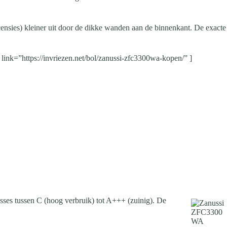
ecensies) kleiner uit door de dikke wanden aan de binnenkant. De exacte
nk=”https://invriezen.net/bol/zanussi-zfc3300wa-kopen/” ]
lasses tussen C (hoog verbruik) tot A+++ (zuinig). De