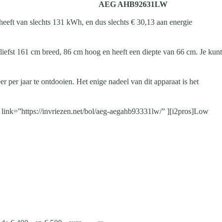
AEG AHB92631LW
eft van slechts 131 kWh, en dus slechts € 30,13 aan energie
efst 161 cm breed, 86 cm hoog en heeft een diepte van 66 cm. Je kunt
er per jaar te ontdooien. Het enige nadeel van dit apparaat is het
ink=”https://invriezen.net/bol/aeg-aegahb93331lw/” ][i2pros]Low