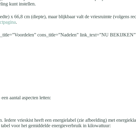
ing kunt instellen.
edte) x 66,8 cm (diepte), maar blijkbaar valt de vriesruimte (volgens r
ctpagina
.
s_title=”Voordelen” cons_title=”Nadelen” link_text=”NU BEKIJKEN” li
 een aantal aspecten letten:
n. Iedere vrieskist heeft een energielabel (zie afbeelding) met energiek
 tabel voor het gemiddelde energieverbruik in kilowattuur: