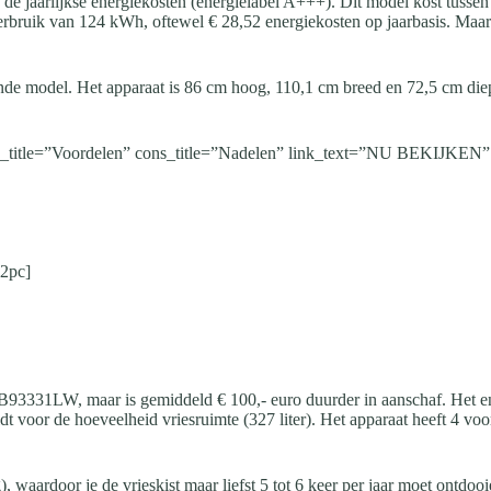
de jaarlijkse energiekosten (energielabel A+++). Dit model kost tussen 
erbruik van 124 kWh, oftewel € 28,52 energiekosten op jaarbasis. Maar
ande model. Het apparaat is 86 cm hoog, 110,1 cm breed en 72,5 cm di
s_title=”Voordelen” cons_title=”Nadelen” link_text=”NU BEKIJKEN” lin
i2pc]
3331LW, maar is gemiddeld € 100,- euro duurder in aanschaf. Het en
eldt voor de hoeveelheid vriesruimte (327 liter). Het apparaat heeft 4 v
g), waardoor je de vrieskist maar liefst 5 tot 6 keer per jaar moet ont