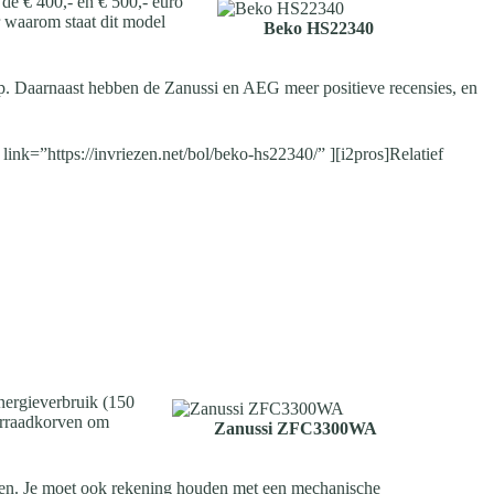
de € 400,- en € 500,- euro
 waarom staat dit model
Beko HS22340
ep. Daarnaast hebben de Zanussi en AEG meer positieve recensies, en
k=”https://invriezen.net/bol/beko-hs22340/” ][i2pros]Relatief
ergieverbruik (150
oorraadkorven om
Zanussi ZFC3300WA
dooien. Je moet ook rekening houden met een mechanische