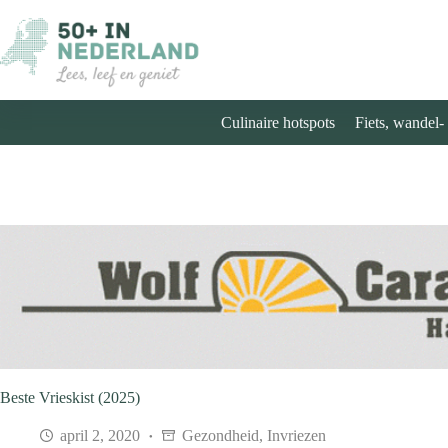
Ga
naar
de
inhoud
Culinaire hotspots
Fiets, wandel-
Beste Vrieskist (2025)
april 2, 2020
Gezondheid
,
Invriezen