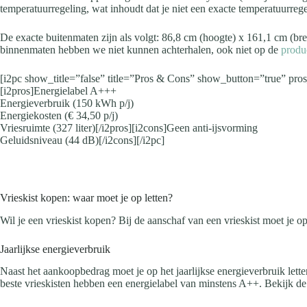
temperatuurregeling, wat inhoudt dat je niet een exacte temperatuurregel
De exacte buitenmaten zijn als volgt: 86,8 cm (hoogte) x 161,1 cm (bre
binnenmaten hebben we niet kunnen achterhalen, ook niet op de
produ
[i2pc show_title=”false” title=”Pros & Cons” show_button=”true” pro
[i2pros]Energielabel A+++
Energieverbruik (150 kWh p/j)
Energiekosten (€ 34,50 p/j)
Vriesruimte (327 liter)[/i2pros][i2cons]Geen anti-ijsvorming
Geluidsniveau (44 dB)[/i2cons][/i2pc]
Vrieskist kopen: waar moet je op letten?
Wil je een vrieskist kopen? Bij de aanschaf van een vrieskist moet je op
Jaarlijkse energieverbruik
Naast het aankoopbedrag moet je op het jaarlijkse energieverbruik lette
beste vrieskisten hebben een energielabel van minstens A++. Bekijk de