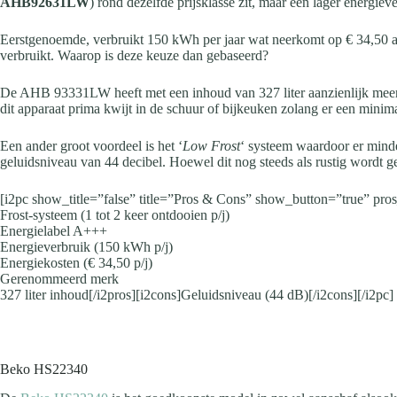
AHB92631LW
) rond dezelfde prijsklasse zit, maar een lager energieve
Eerstgenoemde, verbruikt 150 kWh per jaar wat neerkomt op € 34,50 
verbruikt. Waarop is deze keuze dan gebaseerd?
De AHB 93331LW heeft met een inhoud van 327 liter aanzienlijk meer 
dit apparaat prima kwijt in de schuur of bijkeuken zolang er een minim
Een ander groot voordeel is het ‘
Low Frost
‘ systeem waardoor er minder
geluidsniveau van 44 decibel. Hoewel dit nog steeds als rustig wordt gecla
[i2pc show_title=”false” title=”Pros & Cons” show_button=”true” pr
Frost-systeem (1 tot 2 keer ontdooien p/j)
Energielabel A+++
Energieverbruik (150 kWh p/j)
Energiekosten (€ 34,50 p/j)
Gerenommeerd merk
327 liter inhoud[/i2pros][i2cons]Geluidsniveau (44 dB)[/i2cons][/i2pc]
Beko HS22340