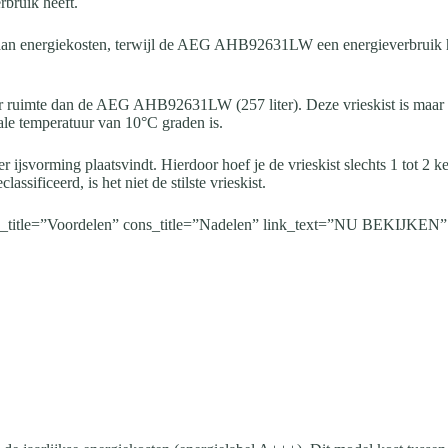
rbruik heeft.
aan energiekosten, terwijl de AEG AHB92631LW een energieverbruik he
ruimte dan de AEG AHB92631LW (257 liter). Deze vrieskist is maar li
ale temperatuur van 10°C graden is.
 ijsvorming plaatsvindt. Hierdoor hoef je de vrieskist slechts 1 tot 2 ke
ssificeerd, is het niet de stilste vrieskist.
os_title=”Voordelen” cons_title=”Nadelen” link_text=”NU BEKIJKEN” l