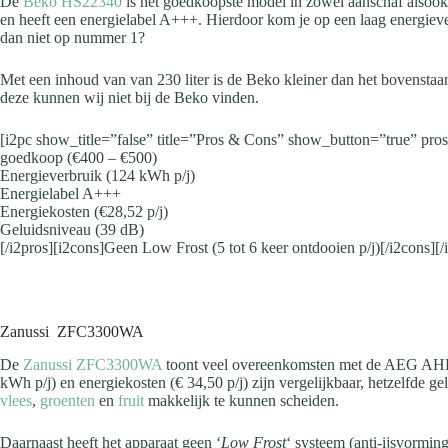
De
Beko HS22340
is het goedkoopste model in zowel aanschaf alsook 
en heeft een energielabel A+++. Hierdoor kom je op een laag energiev
dan niet op nummer 1?
Met een inhoud van van 230 liter is de Beko kleiner dan het bovensta
deze kunnen wij niet bij de Beko vinden.
[i2pc show_title=”false” title=”Pros & Cons” show_button=”true” pro
goedkoop (€400 – €500)
Energieverbruik (124 kWh p/j)
Energielabel A+++
Energiekosten (€28,52 p/j)
Geluidsniveau (39 dB)
[/i2pros][i2cons]Geen Low Frost (5 tot 6 keer ontdooien p/j)[/i2cons][/
Zanussi ZFC3300WA
De
Zanussi ZFC3300WA
toont veel overeenkomsten met de AEG AHB9
kWh p/j) en energiekosten (€ 34,50 p/j) zijn vergelijkbaar, hetzelfde g
vlees
,
groenten
en
fruit
makkelijk te kunnen scheiden.
Daarnaast heeft het apparaat geen ‘
Low Frost
‘ systeem (anti-ijsvormin