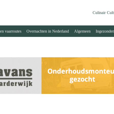
Culinair
Cult
 en vaarroutes
Overnachten in Nederland
Algemeen
Ingezonde