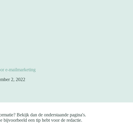
or e-mailmarketing
mber 2, 2022
ormatie? Bekijk dan de onderstaande pagina's.
e bijvoorbeeld een tip hebt voor de redactie.