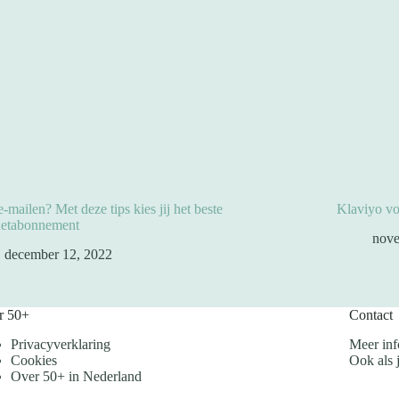
e-mailen? Met deze tips kies jij het beste
Klaviyo vo
netabonnement
nove
december 12, 2022
r 50+
Contact
Privacyverklaring
Meer inf
Cookies
Ook als j
Over 50+ in Nederland