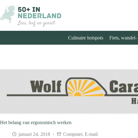
Ga
naar
de
inhoud
Culinaire hotspots
Fiets, wandel-
Het belang van ergonomisch werken
januari 24, 2018
Computer
,
E-mail