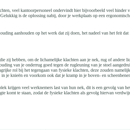
achten, veel kantoorpersoneel ondervindt hier bijvoorbeeld veel hinde
elukkig is de oplossing nabij, door je werkplaats op een ergonomische 
 houding aanhouden op het werk dat zij doen, het nadeel van het feit dat
 zij hebben, om de lichamelijke klachten aan je nek, rug of andere lic
ouding van je onderrug goed tegen de rugleuning van je stoel aangedruk
ngrijke rol bij het tegengaan van fysieke klachten, deze zouden namelij
in je knieën en voorkom ook dat je kramp in je boven- en scheenbenen
plek krijgen veel werknemers last van hun nek, dit is een gevolg van h
gte komt te staan, zodat de fysieke klachten als gevolg hiervan verdwij