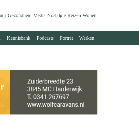
uur
Gezondheid
Media
Nostalgie
Reizen
Wonen
n
Kennisbank
Podcasts
Portret
Werken