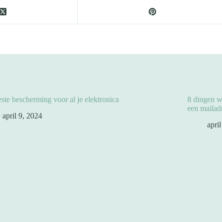
ste bescherming voor al je elektronica
8 dingen w
een mailadr
april 9, 2024
apri