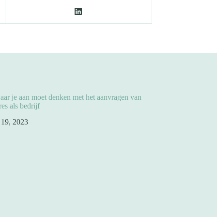
aar je aan moet denken met het aanvragen van
es als bedrijf
l 19, 2023