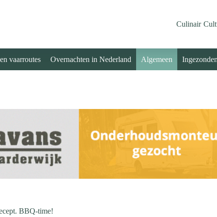
Culinair
Cult
 en vaarroutes
Overnachten in Nederland
Algemeen
Ingezonde
recept. BBQ-time!