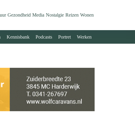
uur
Gezondheid
Media
Nostalgie
Reizen
Wonen
n
Kennisbank
Podcasts
Portret
Werken