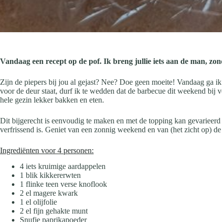
Vandaag een recept op de pof. Ik breng jullie iets aan de man, zon
Zijn de piepers bij jou al gejast? Nee? Doe geen moeite! Vandaag ga i
voor de deur staat, durf ik te wedden dat de barbecue dit weekend bij
hele gezin lekker bakken en eten.
Dit bijgerecht is eenvoudig te maken en met de topping kan gevariee
verfrissend is. Geniet van een zonnig weekend en van (het zicht op) de
Ingrediënten voor 4 personen:
4 iets kruimige aardappelen
1 blik kikkererwten
1 flinke teen verse knoflook
2 el magere kwark
1 el olijfolie
2 el fijn gehakte munt
Snufje paprikapoeder