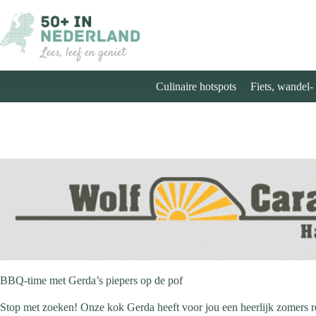
Ga
naar
de
inhoud
Culinaire hotspots
Fiets, wandel-
BBQ-time met Gerda’s piepers op de pof
Stop met zoeken! Onze kok Gerda heeft voor jou een heerlijk zomers 