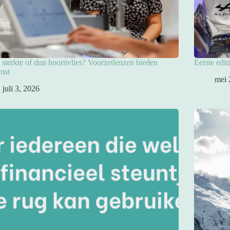
sterkte of dun hoornvlies? Voorzetlenzen bieden
Eerste edit
mst
mei 
juli 3, 2026