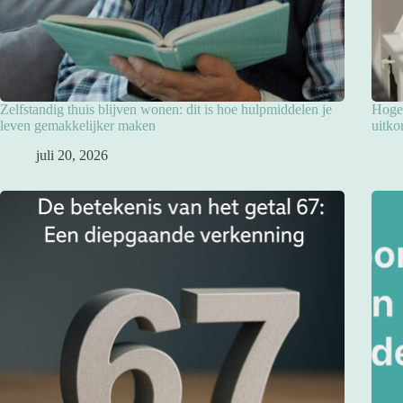
Zelfstandig thuis blijven wonen: dit is hoe hulpmiddelen je
Hoge 
leven gemakkelijker maken
uitko
juli 20, 2026