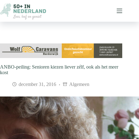
Ga
naar
de
inhoud
ANBO-peiling: Senioren kiezen liever zélf, ook als het meer
kost
december 31, 2016
Algemeen