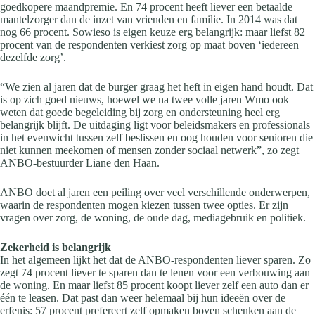
goedkopere maandpremie. En 74 procent heeft liever een betaalde
mantelzorger dan de inzet van vrienden en familie. In 2014 was dat
nog 66 procent. Sowieso is eigen keuze erg belangrijk: maar liefst 82
procent van de respondenten verkiest zorg op maat boven ‘iedereen
dezelfde zorg’.
“We zien al jaren dat de burger graag het heft in eigen hand houdt. Dat
is op zich goed nieuws, hoewel we na twee volle jaren Wmo ook
weten dat goede begeleiding bij zorg en ondersteuning heel erg
belangrijk blijft. De uitdaging ligt voor beleidsmakers en professionals
in het evenwicht tussen zelf beslissen en oog houden voor senioren die
niet kunnen meekomen of mensen zonder sociaal netwerk”, zo zegt
ANBO-bestuurder Liane den Haan.
ANBO doet al jaren een peiling over veel verschillende onderwerpen,
waarin de respondenten mogen kiezen tussen twee opties. Er zijn
vragen over zorg, de woning, de oude dag, mediagebruik en politiek.
Zekerheid is belangrijk
In het algemeen lijkt het dat de ANBO-respondenten liever sparen. Zo
zegt 74 procent liever te sparen dan te lenen voor een verbouwing aan
de woning. En maar liefst 85 procent koopt liever zelf een auto dan er
één te leasen. Dat past dan weer helemaal bij hun ideeën over de
erfenis: 57 procent prefereert zelf opmaken boven schenken aan de