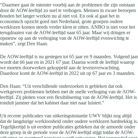
“Daarmee gaat de minister voorbij aan de problemen die zijn ontstaan
door de AOW-leeftijd zo snel te verhogen. Mensen in zware beroepen
houden het langer werken nu al niet vol. En ook al gaat het in
economisch opzicht goed met Nederland, grote groepen oudere
werklozen komen steeds verder klem te zitten. ANBO is niet voor het
terugdraaien van de AOW-leeftijd naar 65 jaar. Maar wij dringen er
opnieuw op aan de verhoging van de AOW-leeftijd evenwichtig te
maken”, zegt Den Haan.
De AOW-leeftijd is nu gestegen tot 65 jaar en 9 maanden. Volgend jaar
wordt dat 66 jaar en in 2021 67 jaar. Daarna wordt de leeftijd waarop
we moeten doorwerken gekoppeld aan de levensverwachting.
Daardoor komt de AOW-leeftijd in 2022 uit op 67 jaar en 3 maanden.
Den Haan: “Uit verschillende onderzoeken is gebleken dat ook
werkgevers problemen hebben met de snelle verhoging van de AOW-
leeftijd. Zij pleiten voor een flexibilisering van de AOW-leeftijd. Het is
ronduit jammer dat het kabinet daar niet naar luistert.”
Uit recente publicaties van uitkeringsinstantie UWV blijkt nog altijd
dat de langdurige werkloosheid onder oudere werklozen hardnekkig is.
Tegelijkertijd is uit eerdere publicaties gebleken dat de armoede onder
deze groep in de periode voor de AOW-leeftijd stijgt totdat de AOW-
uitkering en eventueel pensioen wordt ontvangen. Het perspectief voor