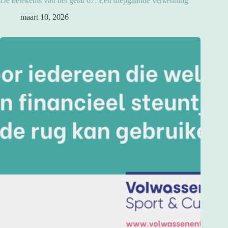
De betekenis van het getal 67: Een diepgaande verkenning
maart 10, 2026