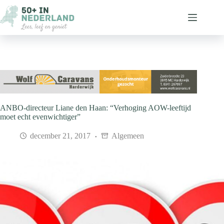
Ga
naar
de
inhoud
ANBO-directeur Liane den Haan: “Verhoging AOW-leeftijd
moet echt evenwichtiger”
december 21, 2017
Algemeen