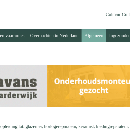
Culinair
Cult
 en vaarroutes
Overnachten in Nederland
Algemeen
Ingezonde
eiding tot: glazenier, horlogereparateur, keramist, kledingreparateur, 