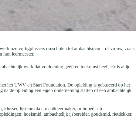
kloze vijftigplussers omscholen tot ambachtsman – of vrouw, zoals
n hun leermeester.
chtelijk werk dat voldoening geeft en toekomst heeft. Er is altijd
et het UWV en Start Foundation. De opleiding is gebaseerd op het
ng na de opleiding een eigen onderneming starten of een ambachtelijk
ur, klusser, lijstenmaker, maatkleermaker, orthopedisch
 opleidingen: hoefsmid, ambachtelijk ijsbereider, goudsmid, rietdekker,