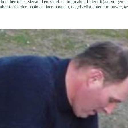
choenhersteller, siersmid en zadel- en tuigmaker. Later dit jaar volgen 
belstoffeerder, naaimachineraparateur, nagelstylist, interieurbouwer, t