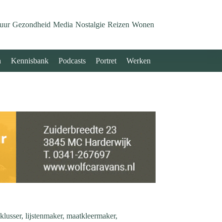
uur
Gezondheid
Media
Nostalgie
Reizen
Wonen
n
Kennisbank
Podcasts
Portret
Werken
klusser, lijstenmaker, maatkleermaker,