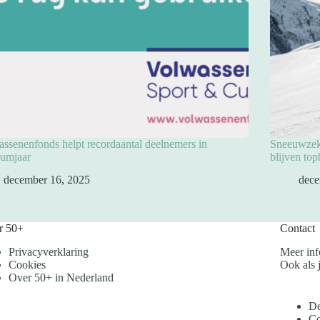
ssenenfonds helpt recordaantal deelnemers in
Sneeuwzeke
eumjaar
blijven to
december 16, 2025
dece
r 50+
Contact
Privacyverklaring
Meer inf
Cookies
Ook als j
Over 50+ in Nederland
De
Co