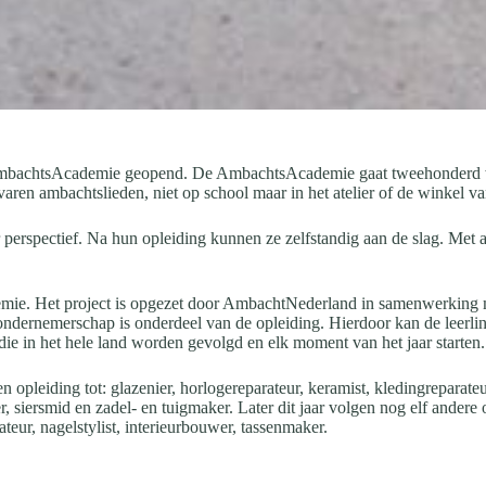
mbachtsAcademie geopend. De AmbachtsAcademie gaat tweehonderd wer
aren ambachtslieden, niet op school maar in het atelier of de winkel va
ectief. Na hun opleiding kunnen ze zelfstandig aan de slag. Met amba
mie. Het project is opgezet door AmbachtNederland in samenwerking m
ondernemerschap is onderdeel van de opleiding. Hierdoor kan de leerli
die in het hele land worden gevolgd en elk moment van het jaar starten.
n opleiding tot: glazenier, horlogereparateur, keramist, kledingreparate
er, siersmid en zadel- en tuigmaker. Later dit jaar volgen nog elf andere
eur, nagelstylist, interieurbouwer, tassenmaker.