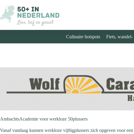
Ga
naar
de
inhoud
Culinaire hotspots
Fiets, wandel-
AmbachtsAcademie voor werkloze 50plussers
Vanaf vandaag kunnen werkloze vijftigplussers zich opgeven voor een opl