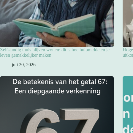
Zelfstandig thuis blijven wonen: dit is hoe hulpmiddelen je
Hoge 
leven gemakkelijker maken
uitko
juli 20, 2026