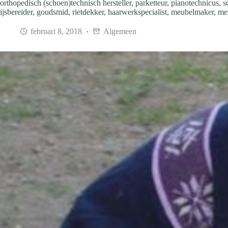
orthopedisch (schoen)technisch hersteller, parketteur, pianotechnicus, s
ijsbereider, goudsmid, rietdekker, haarwerkspecialist, meubelmaker, meu
februari 8, 2018
Algemeen