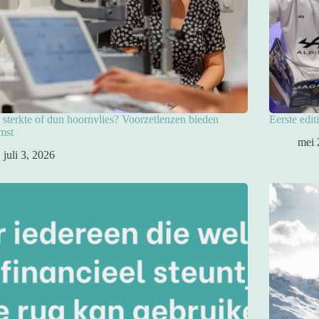
sterkte of dun hoornvlies? Voorzetlenzen bieden
Eerste edit
mst
mei 
juli 3, 2026