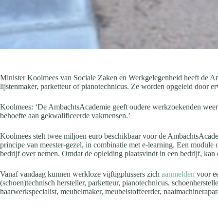
Minister Koolmees van Sociale Zaken en Werkgelegenheid heeft de A
lijstenmaker, parketteur of pianotechnicus. Ze worden opgeleid door erv
Koolmees: ‘De AmbachtsAcademie geeft oudere werkzoekenden weer persp
behoefte aan gekwalificeerde vakmensen.’
Koolmees stelt twee miljoen euro beschikbaar voor de AmbachtsAcade
principe van meester-gezel, in combinatie met e-learning. Een module 
bedrijf over nemen. Omdat de opleiding plaatsvindt in een bedrijf, kan 
Vanaf vandaag kunnen werkloze vijftigplussers zich
aanmelden
voor ee
(schoen)technisch hersteller, parketteur, pianotechnicus, schoenherstell
haarwerkspecialist, meubelmaker, meubelstoffeerder, naaimachineraparat