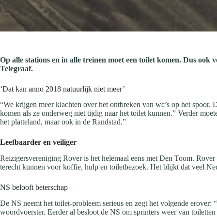
Op alle stations en in alle treinen moet een toilet komen. Dus oo
Telegraaf.
‘Dat kan anno 2018 natuurlijk niet meer’
“We krijgen meer klachten over het ontbreken van wc’s op het spoor. D
komen als ze onderweg niet tijdig naar het toilet kunnen.” Verder moete
het platteland, maar ook in de Randstad.”
Leefbaarder en veiliger
Reizigersvereniging Rover is het helemaal eens met Den Toom. Rover wi
terecht kunnen voor koffie, hulp en toiletbezoek. Het blijkt dat veel 
NS belooft beterschap
De NS neemt het toilet-probleem serieus en zegt het volgende erover: “A
woordvoerster. Eerder al besloot de NS om sprinters weer van toiletten t