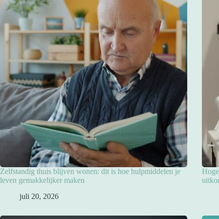
Zelfstandig thuis blijven wonen: dit is hoe hulpmiddelen je
Hoge 
leven gemakkelijker maken
uitko
juli 20, 2026