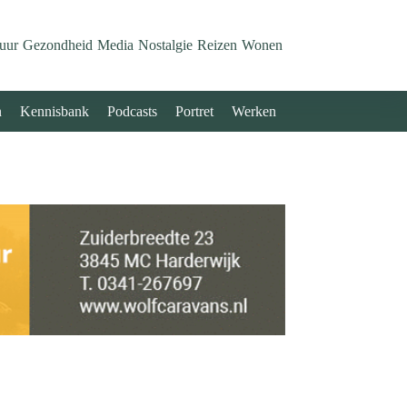
uur
Gezondheid
Media
Nostalgie
Reizen
Wonen
n
Kennisbank
Podcasts
Portret
Werken