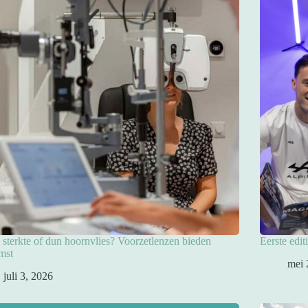
sterkte of dun hoornvlies? Voorzetlenzen bieden
Eerste edit
mst
mei 
juli 3, 2026