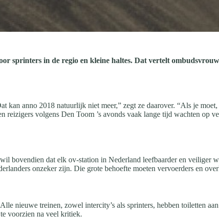
k voor sprinters in de regio en kleine haltes. Dat vertelt ombuds
at kan anno 2018 natuurlijk niet meer,” zegt ze daarover. “Als je moet
n reizigers volgens Den Toom ’s avonds vaak lange tijd wachten op verla
l bovendien dat elk ov-station in Nederland leefbaarder en veiliger w
Nederlanders onzeker zijn. Die grote behoefte moeten vervoerders en ove
lle nieuwe treinen, zowel intercity’s als sprinters, hebben toiletten aa
e voorzien na veel kritiek.