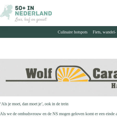
Ga
naar
de
inhoud
Culinaire hotspots
Fiets, wandel-
‘Als je moet, dan moet je’, ook in de trein
Als we de ombudsvrouw en de NS mogen geloven komt er een einde aan 't