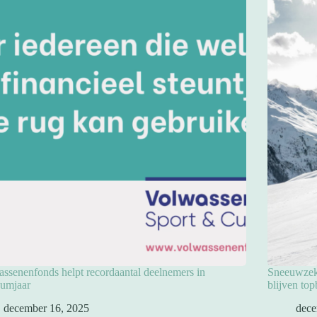
ssenenfonds helpt recordaantal deelnemers in
Sneeuwzeke
eumjaar
blijven to
december 16, 2025
dece