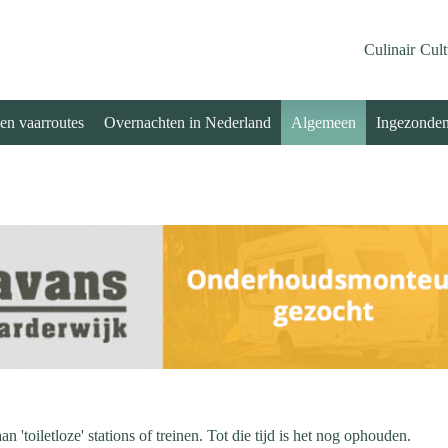
Culinair
Cult
 en vaarroutes
Overnachten in Nederland
Algemeen
Ingezonde
oiletloze' stations of treinen. Tot die tijd is het nog ophouden.