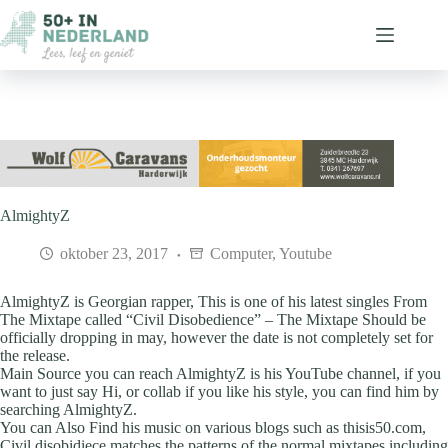
Ga
naar
de
inhoud
AlmightyZ
oktober 23, 2017
Computer
,
Youtube
AlmightyZ is Georgian rapper, This is one of his latest singles From
The Mixtape called “Civil Disobedience” – The Mixtape Should be
officially dropping in may, however the date is not completely set for
the release.
Main Source you can reach AlmightyZ is his YouTube channel, if you
want to just say Hi, or collab if you like his style, you can find him by
searching AlmightyZ.
You can Also Find his music on various blogs such as thisis50.com,
Civil disobidiece matches the patterns of the normal mixtapes including