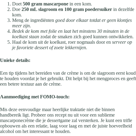
Doet
500 gram mascarpone
in een kom.
Doe
250 mL slagroom en 100 gram poedersuiker
in dezelfde
kom.
Meng de ingrediënten
goed door elkaar totdat er geen klontjes
meer zijn
.
Bedek de kom met folie en laat het minstens 30 minuten in de
koelkast staan
zodat de smaken zich goed kunnen ontwikkelen.
Haal de kom uit de koelkast, roer nogmaals door en
serveer op
je favoriete dessert of zoete lekkernijen
.
Unieke details:
Een tip tijdens het bereiden van de crème is om de slagroom eerst koud
te houden voordat je het gebruikt. Dit helpt bij het mengproces en geeft
een betere textuur aan de crème.
Aanmoediging met FOMO-touch:
Mis deze eenvoudige maar heerlijke traktatie niet die binnen
handbereik ligt. Probeer ons recept nu uit voor een sublieme
mascarponecrème die je dessertgame zal versterken. Je kunt een trifle
opbouwen als een relatie, laag voor laag en met de juiste hoeveelheid
alcohol om het interessant te houden.