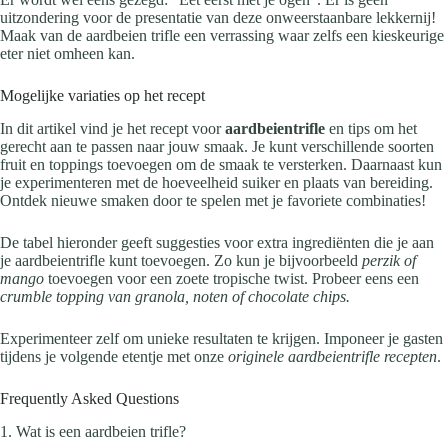
uitzondering voor de presentatie van deze onweerstaanbare lekkernij!
Maak van de aardbeien trifle een verrassing waar zelfs een kieskeurige
eter niet omheen kan.
Mogelijke variaties op het recept
In dit artikel vind je het recept voor
aardbeientrifle
en tips om het
gerecht aan te passen naar jouw smaak. Je kunt verschillende soorten
fruit en toppings toevoegen om de smaak te versterken. Daarnaast kun
je experimenteren met de hoeveelheid suiker en plaats van bereiding.
Ontdek nieuwe smaken door te spelen met je favoriete combinaties!
De tabel hieronder geeft suggesties voor extra ingrediënten die je aan
je aardbeientrifle kunt toevoegen. Zo kun je bijvoorbeeld
perzik of
mango
toevoegen voor een zoete tropische twist. Probeer eens een
crumble topping van granola, noten of chocolate chips.
Experimenteer zelf om unieke resultaten te krijgen. Imponeer je gasten
tijdens je volgende etentje met onze
originele aardbeientrifle recepten
.
Frequently Asked Questions
1. Wat is een aardbeien trifle?