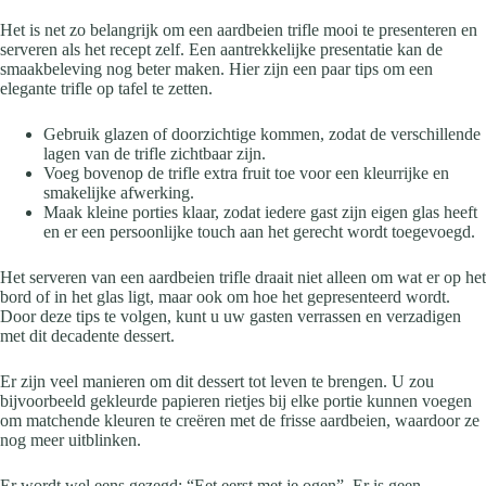
Het is net zo belangrijk om een aardbeien trifle mooi te presenteren en
serveren als het recept zelf. Een aantrekkelijke presentatie kan de
smaakbeleving nog beter maken. Hier zijn een paar tips om een
elegante trifle op tafel te zetten.
Gebruik glazen of doorzichtige kommen, zodat de verschillende
lagen van de trifle zichtbaar zijn.
Voeg bovenop de trifle extra fruit toe voor een kleurrijke en
smakelijke afwerking.
Maak kleine porties klaar, zodat iedere gast zijn eigen glas heeft
en er een persoonlijke touch aan het gerecht wordt toegevoegd.
Het serveren van een aardbeien trifle draait niet alleen om wat er op het
bord of in het glas ligt, maar ook om hoe het gepresenteerd wordt.
Door deze tips te volgen, kunt u uw gasten verrassen en verzadigen
met dit decadente dessert.
Er zijn veel manieren om dit dessert tot leven te brengen. U zou
bijvoorbeeld gekleurde papieren rietjes bij elke portie kunnen voegen
om matchende kleuren te creëren met de frisse aardbeien, waardoor ze
nog meer uitblinken.
Er wordt wel eens gezegd: “Eet eerst met je ogen”. Er is geen