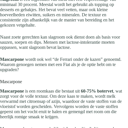
minimaal 30 procent. Meestal wordt het gebruikt als topping op
desserts en gebakjes. Het bevat veel vetten, maar ook kleine
hoeveelheden eiwitten, suikers en mineralen. De textuur en
consistentie zijn afhankelijk van de manier van bereiding en het
gekozen vetgehalte.
Naast zoete gerechten kan slagroom ook dienst doen als basis voor
sauzen, soepen en dips. Mensen met lactose-intolerantie moeten
oppassen, want slagroom bevat lactose.
Mascarpone
wordt ook wel “de Ferrari onder de kazen” genoemd.
Waarom genoegen nemen met een Fiat als je de optie hebt om te
upgraden?
Mascarpone
Mascarpone
is een roomkaas die bestaat uit
60-75% botervet
, wat
zorgt voor de volle textuur. Om deze kaas te maken, wordt melk
verwarmd met citroensap of azijn, waardoor de vaste stoffen van de
vloeistof worden gescheiden. Vervolgens worden de vaste stoffen
geperst om het vocht eruit te halen en gemengd met room om die
heerlijk romige smaak te krijgen.