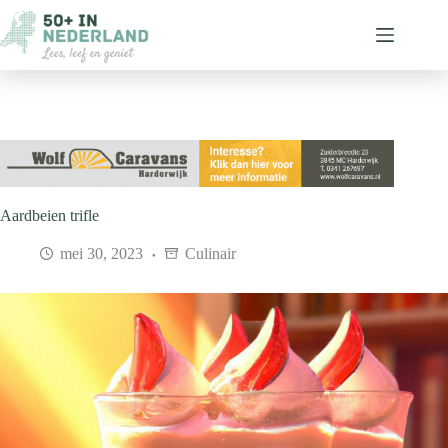
Ga
naar
de
inhoud
Aardbeien trifle
mei 30, 2023
Culinair