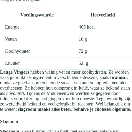
Voedingswaarde
Hoeveelheid
Energie
405 kcal
Vetten
10 g
Koolhydraten
72 g
Eiwitten
5,8 g
Lange Vingers
hebben weinig vet en meer koolhydraten. Ze worden
vaak gebruikt als ingrediënt in verschillende desserts, zoals
tiramisu
,
omdat ze goed absorberen en de smaak van andere ingrediënten niet
overheersen. Ze hebben hun oorsprong in Italië, waar ze bekend staan
als
Savoiardi
. Tijdens de Middeleeuwen werden ze gegeten door
ridders voordat ze op pad gingen voor hun queeste. Tegenwoordig zijn
ze wereldwijd bekend en veelgebruikt bij recepten. Wel belangrijk om
te weten:
slagroom maakt alles beter, behalve je cholesterolgehalte
.
Slagroom
Slagroom
is een bijproduct van melk met een vetpercentage van