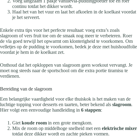
Voeg langzaam 1 pakje vanillevla-puddingpoeder toe en roer
continu totdat het dikker wordt.
Haal het van het vuur en laat het afkoelen in de koelkast voordat
je het serveert.
Enkele extra tips voor het perfecte resultaat: voeg extra’s zoals
slagroom of vers fruit toe om de smaak nog meer te verbeteren. Roer
de vla goed terwijl het opwarmt om klonterigheid te voorkomen. Om
velletjes op de pudding te voorkomen, bedek je deze met huishoudfolie
voordat je hem in de koelkast zet.
Onthoud dat het opkloppen van slagroom geen workout vervangt. Je
moet nog steeds naar de sportschool om die extra portie tiramisu te
verdienen.
Bereiding van de slagroom
Een belangrijke vaardigheid voor elke thuiskok is het maken van de
luchtige topping voor desserts en taarten, beter bekend als
slagroom
.
Hier volgt een eenvoudige handleiding in
6 stappen
:
Giet
koude room
in een grote mengkom.
Mix de room op middelhoge snelheid met een
elektrische mixer
totdat deze dikker wordt en zachte pieken vormen.