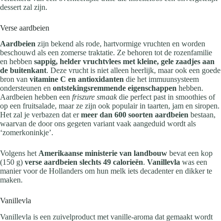
dessert zal zijn.
Verse aardbeien
Aardbeien
zijn bekend als rode, hartvormige vruchten en worden
beschouwd als een zomerse traktatie. Ze behoren tot de rozenfamilie
en hebben
sappig, helder vruchtvlees met kleine, gele zaadjes aan
de buitenkant
. Deze vrucht is niet alleen heerlijk, maar ook een goede
bron van
vitamine C en antioxidanten
die het immuunsysteem
ondersteunen en
ontstekingsremmende eigenschappen
hebben.
Aardbeien hebben een
friszure smaak
die perfect past in smoothies of
op een fruitsalade, maar ze zijn ook populair in taarten, jam en siropen.
Het zal je verbazen dat er
meer dan 600 soorten aardbeien
bestaan,
waarvan de door ons gegeten variant vaak aangeduid wordt als
‘zomerkoninkje’.
Volgens het
Amerikaanse ministerie van landbouw
bevat een kop
(150 g)
verse aardbeien slechts 49 calorieën
.
Vanillevla
was een
manier voor de Hollanders om hun melk iets decadenter en dikker te
maken.
Vanillevla
Vanillevla is een zuivelproduct met vanille-aroma dat gemaakt wordt