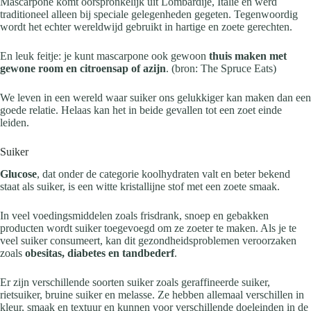
Mascarpone komt oorspronkelijk uit Lombardije, Italië en werd
traditioneel alleen bij speciale gelegenheden gegeten. Tegenwoordig
wordt het echter wereldwijd gebruikt in hartige en zoete gerechten.
En leuk feitje: je kunt mascarpone ook gewoon
thuis maken met
gewone room en citroensap of azijn
. (bron: The Spruce Eats)
We leven in een wereld waar suiker ons gelukkiger kan maken dan een
goede relatie. Helaas kan het in beide gevallen tot een zoet einde
leiden.
Suiker
Glucose
, dat onder de categorie koolhydraten valt en beter bekend
staat als suiker, is een witte kristallijne stof met een zoete smaak.
In veel voedingsmiddelen zoals frisdrank, snoep en gebakken
producten wordt suiker toegevoegd om ze zoeter te maken. Als je te
veel suiker consumeert, kan dit gezondheidsproblemen veroorzaken
zoals
obesitas, diabetes en tandbederf
.
Er zijn verschillende soorten suiker zoals geraffineerde suiker,
rietsuiker, bruine suiker en melasse. Ze hebben allemaal verschillen in
kleur, smaak en textuur en kunnen voor verschillende doeleinden in de