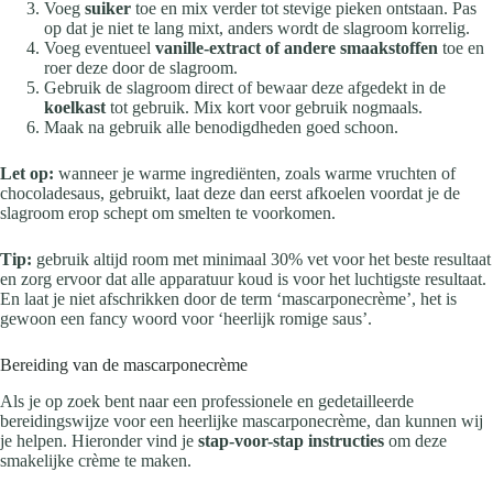
Voeg
suiker
toe en mix verder tot stevige pieken ontstaan. Pas
op dat je niet te lang mixt, anders wordt de slagroom korrelig.
Voeg eventueel
vanille-extract of andere smaakstoffen
toe en
roer deze door de slagroom.
Gebruik de slagroom direct of bewaar deze afgedekt in de
koelkast
tot gebruik. Mix kort voor gebruik nogmaals.
Maak na gebruik alle benodigdheden goed schoon.
Let op:
wanneer je warme ingrediënten, zoals warme vruchten of
chocoladesaus, gebruikt, laat deze dan eerst afkoelen voordat je de
slagroom erop schept om smelten te voorkomen.
Tip:
gebruik altijd room met minimaal 30% vet voor het beste resultaat
en zorg ervoor dat alle apparatuur koud is voor het luchtigste resultaat.
En laat je niet afschrikken door de term ‘mascarponecrème’, het is
gewoon een fancy woord voor ‘heerlijk romige saus’.
Bereiding van de mascarponecrème
Als je op zoek bent naar een professionele en gedetailleerde
bereidingswijze voor een heerlijke mascarponecrème, dan kunnen wij
je helpen. Hieronder vind je
stap-voor-stap instructies
om deze
smakelijke crème te maken.