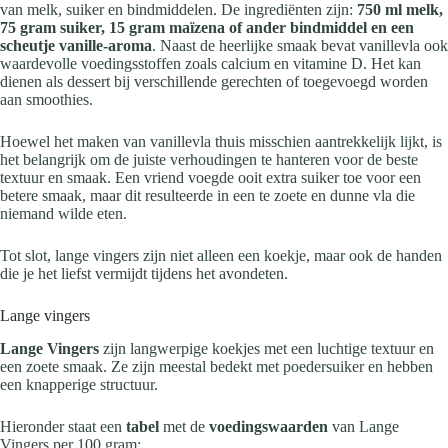
van melk, suiker en bindmiddelen. De ingrediënten zijn:
750 ml melk,
75 gram suiker, 15 gram maïzena of ander bindmiddel en een
scheutje vanille-aroma
. Naast de heerlijke smaak bevat vanillevla ook
waardevolle voedingsstoffen zoals calcium en vitamine D. Het kan
dienen als dessert bij verschillende gerechten of toegevoegd worden
aan smoothies.
Hoewel het maken van vanillevla thuis misschien aantrekkelijk lijkt, is
het belangrijk om de juiste verhoudingen te hanteren voor de beste
textuur en smaak. Een vriend voegde ooit extra suiker toe voor een
betere smaak, maar dit resulteerde in een te zoete en dunne vla die
niemand wilde eten.
Tot slot, lange vingers zijn niet alleen een koekje, maar ook de handen
die je het liefst vermijdt tijdens het avondeten.
Lange vingers
Lange Vingers
zijn langwerpige koekjes met een luchtige textuur en
een zoete smaak. Ze zijn meestal bedekt met poedersuiker en hebben
een knapperige structuur.
Hieronder staat een
tabel
met de
voedingswaarden
van Lange
Vingers per 100 gram: