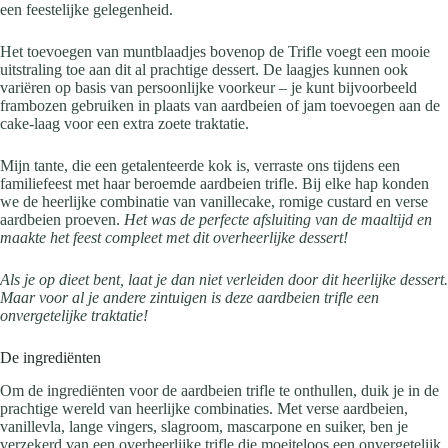
een feestelijke gelegenheid.
Het toevoegen van muntblaadjes bovenop de Trifle voegt een mooie
uitstraling toe aan dit al prachtige dessert. De laagjes kunnen ook
variëren op basis van persoonlijke voorkeur – je kunt bijvoorbeeld
frambozen gebruiken in plaats van aardbeien of jam toevoegen aan de
cake-laag voor een extra zoete traktatie.
Mijn tante, die een getalenteerde kok is, verraste ons tijdens een
familiefeest met haar beroemde aardbeien trifle. Bij elke hap konden
we de heerlijke combinatie van vanillecake, romige custard en verse
aardbeien proeven.
Het was de perfecte afsluiting van de maaltijd en
maakte het feest compleet met dit overheerlijke dessert!
Als je op dieet bent, laat je dan niet verleiden door dit heerlijke dessert.
Maar voor al je andere zintuigen is deze aardbeien trifle een
onvergetelijke traktatie!
De ingrediënten
Om de ingrediënten voor de aardbeien trifle te onthullen, duik je in de
prachtige wereld van heerlijke combinaties. Met verse aardbeien,
vanillevla, lange vingers, slagroom, mascarpone en suiker, ben je
verzekerd van een overheerlijke trifle die moeiteloos een onvergetelijk