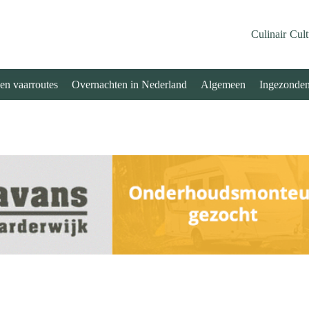
Culinair
Cult
 en vaarroutes
Overnachten in Nederland
Algemeen
Ingezonde