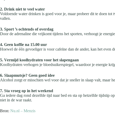
2. Drink niet te veel water
Voldoende water drinken is goed voor je, maar probeer dit te doen tot t
vallen.
3. Sport ’s ochtends of overdag
Door de adrenaline die vrijkomt tijdens het sporten, verhoogt je energi
4. Geen koffie na 15.00 uur
Hoewel de één gevoeliger is voor cafeïne dan de ander, kan het even du
5. Vermijd koolhydraten voor het slapengaan
Koolhydraten verhogen je bloedsuikerspiegel, waardoor je energie krijgt
6. Slaapmutsje? Geen goed idee
Alcohol zorgt er misschien wel voor dat je sneller in slaap valt, maar h
7. Sta vroeg op in het weekend
Ga iedere dag rond dezelfde tijd naar bed en sta op hetzelfde tijdstip 
niet in de war raakt.
Bron:
Nu.nl – Menzis