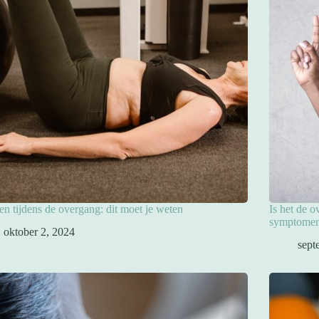
en tijdens de overgang: dit moet je weten
Is het de 
symptomen
oktober 2, 2024
sept