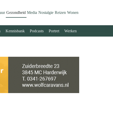
uur
Gezondheid
Media
Nostalgie
Reizen
Wonen
n
Kennisbank
Podcasts
Portret
Werken