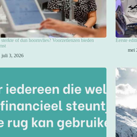
sterkte of dun hoornvlies? Voorzetlenzen bieden
Eerste edit
mst
mei 
juli 3, 2026