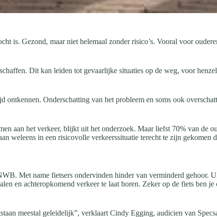
tocht is. Gezond, maar niet helemaal zonder risico’s. Vooral voor oude
chaffen. Dit kan leiden tot gevaarlijke situaties op de weg, voor henze
ijd ontkennen. Onderschatting van het probleem en soms ook overschatt
en aan het verkeer, blijkt uit het onderzoek. Maar liefst 70% van de oude
aan weleens in een risicovolle verkeerssituatie terecht te zijn gekomen 
WB. Met name fietsers ondervinden hinder van verminderd gehoor. U
len en achteropkomend verkeer te laat horen. Zeker op de fiets ben je
aan meestal geleidelijk”, verklaart Cindy Egging, audicien van Specsav