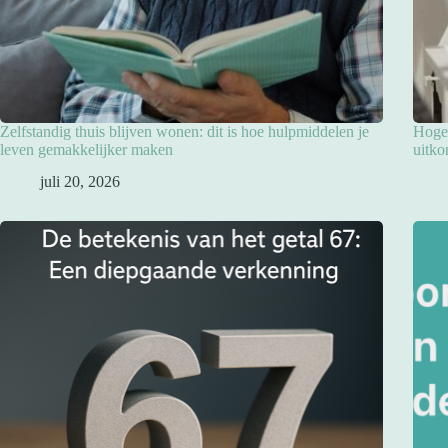
Zelfstandig thuis blijven wonen: dit is hoe hulpmiddelen je
Hoge 
leven gemakkelijker maken
uitko
juli 20, 2026