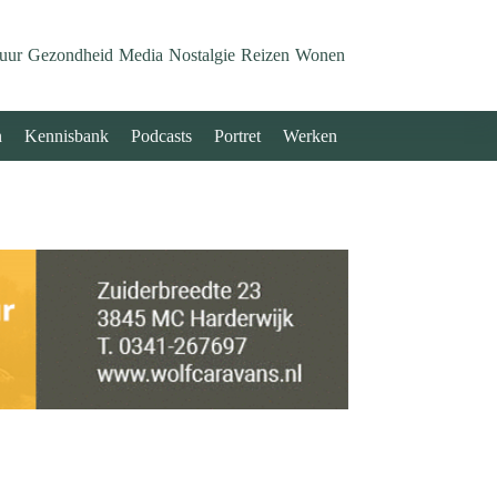
uur
Gezondheid
Media
Nostalgie
Reizen
Wonen
n
Kennisbank
Podcasts
Portret
Werken