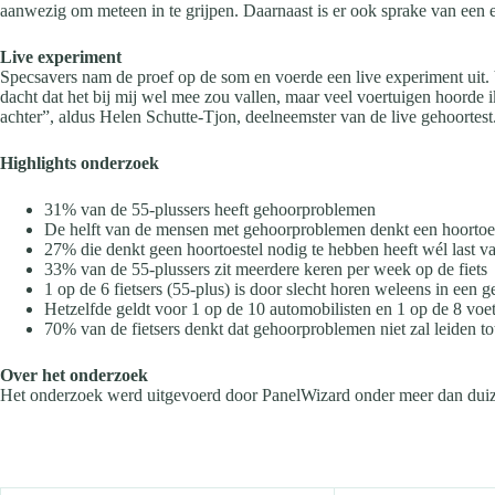
aanwezig om meteen in te grijpen. Daarnaast is er ook sprake van een e
Live experiment
Specsavers nam de proef op de som en voerde een live experiment uit. 
dacht dat het bij mij wel mee zou vallen, maar veel voertuigen hoorde ik
achter”, aldus Helen Schutte-Tjon, deelneemster van de live gehoortest
Highlights onderzoek
31% van de 55-plussers heeft gehoorproblemen
De helft van de mensen met gehoorproblemen denkt een hoortoes
27% die denkt geen hoortoestel nodig te hebben heeft wél last 
33% van de 55-plussers zit meerdere keren per week op de fiets
1 op de 6 fietsers (55-plus) is door slecht horen weleens in een 
Hetzelfde geldt voor 1 op de 10 automobilisten en 1 op de 8 voe
70% van de fietsers denkt dat gehoorproblemen niet zal leiden tot
Over het onderzoek
Het onderzoek werd uitgevoerd door PanelWizard onder meer dan duiz