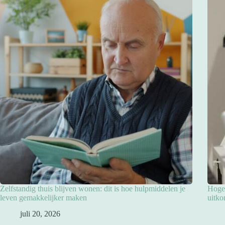
Zelfstandig thuis blijven wonen: dit is hoe hulpmiddelen je
Hoge 
leven gemakkelijker maken
uitko
juli 20, 2026