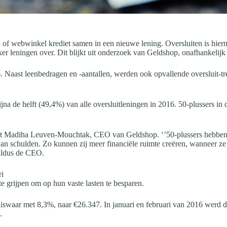
 of webwinkel krediet samen in een nieuwe lening. Oversluiten is hier
ker leningen over. Dit blijkt uit onderzoek van Geldshop, onafhankelijk
Naast leenbedragen en -aantallen, werden ook opvallende oversluit-tre
na de helft (49,4%) van alle oversluitleningen in 2016. 50-plussers in d
deert Madiha Leuven-Mouchtak, CEO van Geldshop. ‘’50-plussers hebben
 van schulden. Zo kunnen zij meer financiële ruimte creëren, wanneer ze
 aldus de CEO.
ri
te grijpen om op hun vaste lasten te besparen.
liswaar met 8,3%, naar €26.347. In januari en februari van 2016 werd
.