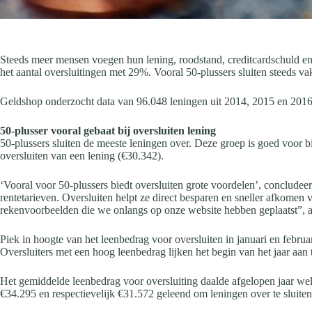
Steeds meer mensen voegen hun lening, roodstand, creditcardschuld en
het aantal oversluitingen met 29%. Vooral 50-plussers sluiten steeds va
Geldshop onderzocht data van 96.048 leningen uit 2014, 2015 en 2016. 
50-plusser vooral gebaat bij oversluiten lening
50-plussers sluiten de meeste leningen over. Deze groep is goed voor bij
oversluiten van een lening (€30.342).
‘Vooral voor 50-plussers biedt oversluiten grote voordelen’, conclu
rentetarieven. Oversluiten helpt ze direct besparen en sneller afkomen
rekenvoorbeelden die we onlangs op onze website hebben geplaatst”,
Piek in hoogte van het leenbedrag voor oversluiten in januari en februa
Oversluiters met een hoog leenbedrag lijken het begin van het jaar aan 
Het gemiddelde leenbedrag voor oversluiting daalde afgelopen jaar we
€34.295 en respectievelijk €31.572 geleend om leningen over te sluiten