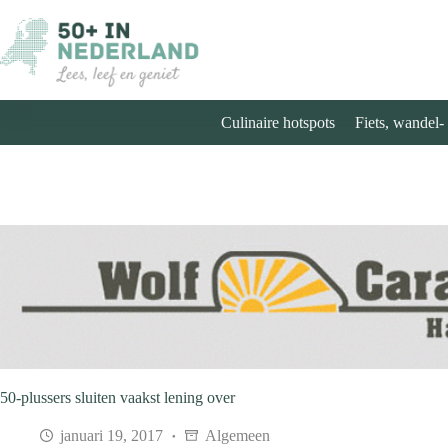
Ga
naar
de
inhoud
Culinaire hotspots
Fiets, wandel-
50-plussers sluiten vaakst lening over
januari 19, 2017
Algemeen