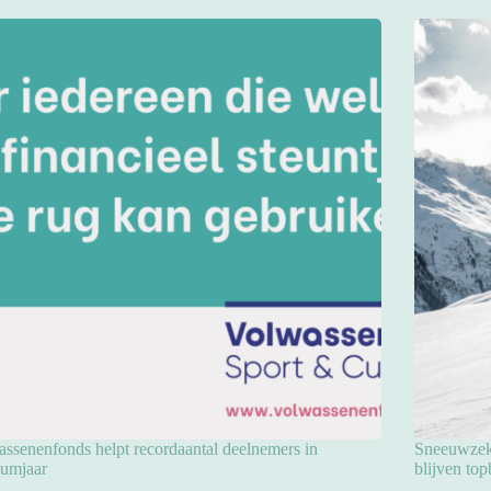
ssenenfonds helpt recordaantal deelnemers in
Sneeuwzeke
eumjaar
blijven to