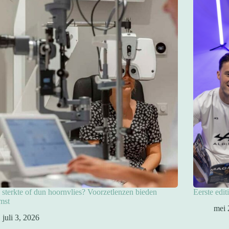
sterkte of dun hoornvlies? Voorzetlenzen bieden
Eerste edit
mst
mei 
juli 3, 2026