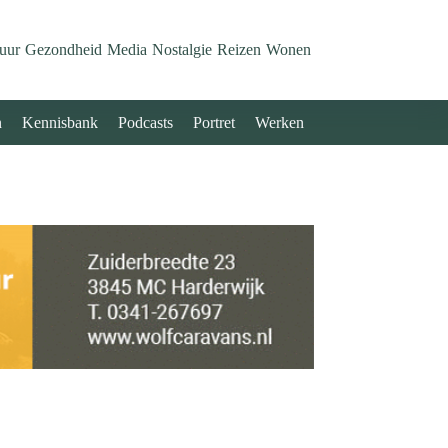
uur
Gezondheid
Media
Nostalgie
Reizen
Wonen
n
Kennisbank
Podcasts
Portret
Werken