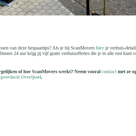
passen van deze bespaartips? Als je bij ScanMovers
hier
je verhuis-detail
nnen 24 uur krijg jij vijf gratis verhuisoffertes die je in alle rust kun
vergelijken of hoe ScanMovers werkt? Neem vooral
contact
met ze op
provincie Overijssel
.