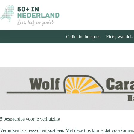
Ga
naar
de
inhoud
Culinaire hotspots
Fiets, wandel-
5 bespaartips voor je verhuizing
Verhuizen is stressvol en kostbaar. Met deze tips kun je dat voorkomen