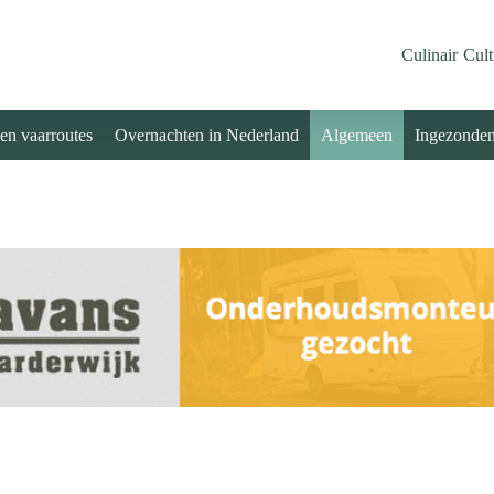
Culinair
Cult
 en vaarroutes
Overnachten in Nederland
Algemeen
Ingezonde
.