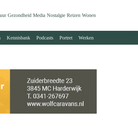
uur
Gezondheid
Media
Nostalgie
Reizen
Wonen
n
Kennisbank
Podcasts
Portret
Werken