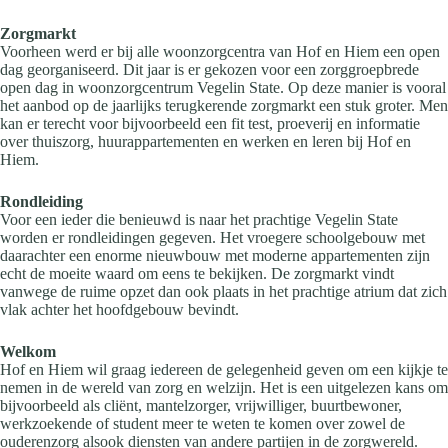
Zorgmarkt
Voorheen werd er bij alle woonzorgcentra van Hof en Hiem een open
dag georganiseerd. Dit jaar is er gekozen voor een zorggroepbrede
open dag in woonzorgcentrum Vegelin State. Op deze manier is vooral
het aanbod op de jaarlijks terugkerende zorgmarkt een stuk groter. Men
kan er terecht voor bijvoorbeeld een fit test, proeverij en informatie
over thuiszorg, huurappartementen en werken en leren bij Hof en
Hiem.
Rondleiding
Voor een ieder die benieuwd is naar het prachtige Vegelin State
worden er rondleidingen gegeven. Het vroegere schoolgebouw met
daarachter een enorme nieuwbouw met moderne appartementen zijn
echt de moeite waard om eens te bekijken. De zorgmarkt vindt
vanwege de ruime opzet dan ook plaats in het prachtige atrium dat zich
vlak achter het hoofdgebouw bevindt.
Welkom
Hof en Hiem wil graag iedereen de gelegenheid geven om een kijkje te
nemen in de wereld van zorg en welzijn. Het is een uitgelezen kans om
bijvoorbeeld als cliënt, mantelzorger, vrijwilliger, buurtbewoner,
werkzoekende of student meer te weten te komen over zowel de
ouderenzorg alsook diensten van andere partijen in de zorgwereld.